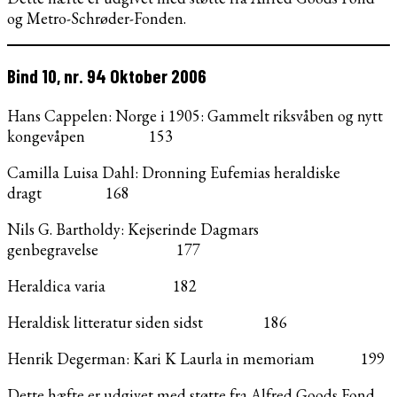
og Metro-Schrøder-Fonden.
Bind 10, nr. 94 Oktober 2006
Hans Cappelen: Norge i 1905: Gammelt riksvåben og nytt
kongevåpen 153
Camilla Luisa Dahl: Dronning Eufemias heraldiske
dragt 168
Nils G. Bartholdy: Kejserinde Dagmars
genbegravelse 177
Heraldica varia 182
Heraldisk litteratur siden sidst 186
Henrik Degerman: Kari K Laurla in memoriam 199
Dette hæfte er udgivet med støtte fra Alfred Goods Fond