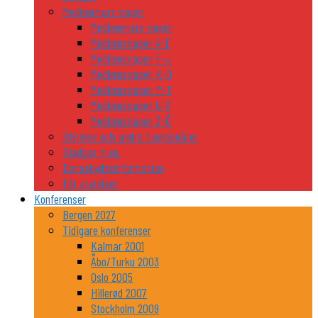
Medlemmars vapen
Medlemmars vapen
Medlemsvapen A-E
Medlemsvapen F-J
Medlemsvapen K-O
Medlemsvapen P-T
Medlemsvapen U-Y
Medlemsvapen Z-Ö
Styrelse och andra funktionärer
Stadgar m.m.
Dataskyddsinformation
För styrelsen
Konferenser
Bergen 2027
Tidigare konferenser
Kalmar 2001
Åbo/Turku 2003
Oslo 2005
Hillerød 2007
Stockholm 2009