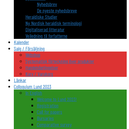
Nyhedsbrev
De nyeste nyhedsbreve
Heraldiske Studier
Ny Nordisk heraldisk terminologi
Digitaliserad litteratur
Veiledning til forfatterne
Kalender
Salg / Försäljning
Webshop
Systematisk förteckning över produkter
Handelsbetingelser
Kurv / Varukorg
Länkar
Colloquium Lund 2023
In English
Welcome to Lund 2023!
Registration
Call for papers
Bursaries
Comparative survey