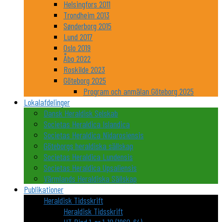
Helsingfors 2011
Trondheim 2013
Sønderborg 2015
Lund 2017
Oslo 2019
Åbo 2022
Roskilde 2023
Göteborg 2025
Program och anmälan Göteborg 2025
Lokalafdelinger
Dansk Heraldisk Selskab
Societas Heraldica Islandica
Societas Heraldica Nidarosiensis
Göteborgs heraldiska sällskap
Societas Heraldica Lundensis
Societas Heraldica Upsaliensis
Värmlands Heraldiska Sällskap
Publikationer
Heraldisk Tidsskrift
Heraldisk Tidsskrift