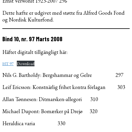
Ernst Verwohlt 1923-2007 296
Dette hæfte er udgivet med støtte fra Alfred Goods Fond
og Nordisk Kulturfond.
Bind 10, nr. 97 Marts 2008
Häftet digitalt tillgängligt här:
HT 97
Download
Nils G. Bartholdy: Bergshammar og Gelre 297
Leif Ericsson: Konstnärlig frihet kontra förlagan 303
Allan Tønnesen: Ditmarsken-allegori 310
Michael Dupont: Bomærker på Drejø 320
Heraldica varia 330