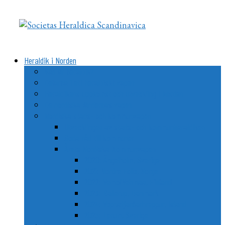
Videre
til
indhold
Heraldik i Norden
Vad är heraldik?
Delarna i ett heraldiskt vapen
Heraldikens uppkomst och utveckling i Norden
De nordiska ländernas vapen
Nordiska stads- och kommunvapen
Utvecklingen av stads- och kommunheraldiken
Goda råd till kommuner
Årets Nordiska Kommunvapen
2020: Ängelholm, Sverige
2021: Nordre Follo, Norge
2022: Vemo/Vehmaa, Finland
2023: Ballerup, Danmark
2024: Vopnafjarðarhreppur, Island
2025: Lerum, Sverige