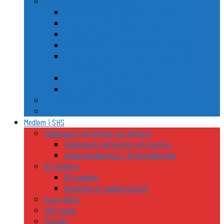
Nordiska släkt- och personvapen
Några kända nordiska släkters vapen
Riddarhusen i Sverige och Finland
Trolle och Gøye
Två nordiska FN-generalsekreterares vapen
Gustaf von Psilander – Kaptenen som vägrade
stryka flagg
Anders Fogh Rasmussens våben
Karl Gustav Idmans vapen
De nordiska ländernas riddarordnar
Nordiska heraldiska utflyktsmål
Medlem i SHS
Sällskapets aktiviteter och historia
Sällskapets aktiviteter och historia
Hedersmedlemmar / Æresmedlemmer
Bli medlem!
Bli medlem!
Betalning av medlemsavgift
Ge en gåva!
SHS vapen
Kontakt