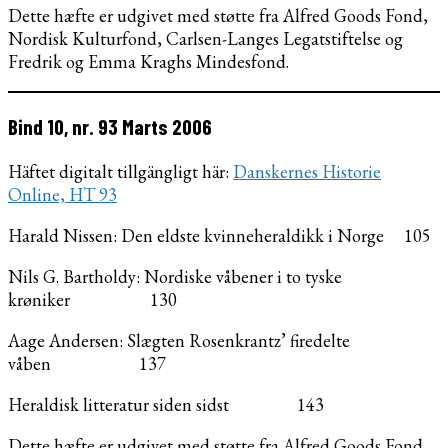
Dette hæfte er udgivet med støtte fra Alfred Goods Fond,
Nordisk Kulturfond, Carlsen-Langes Legatstiftelse og
Fredrik og Emma Kraghs Mindesfond.
Bind 10, nr. 93 Marts 2006
Häftet digitalt tillgängligt här:
Danskernes Historie
Online, HT 93
Harald Nissen: Den eldste kvinneheraldikk i Norge 105
Nils G. Bartholdy: Nordiske våbener i to tyske
krøniker 130
Aage Andersen: Slægten Rosenkrantz’ firedelte
våben 137
Heraldisk litteratur siden sidst 143
Dette hæfte er udgivet med støtte fra Alfred Goods Fond