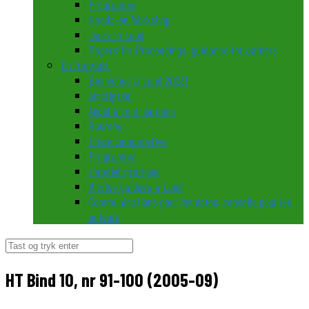
Programme
Hands-on Workshop
Tours in Lund
Papers for Proceedings, guidance for authors
En français
Bienvenue à Lund 2023!
Inscription
Appel à contributions
Bourses
Etude comparative
Programme
L’atelier pratique
Visites guidées à Lund
Communications pour les Actes, conseils pour les
auteurs
Søg
efter:
HT Bind 10, nr 91-100 (2005-09)