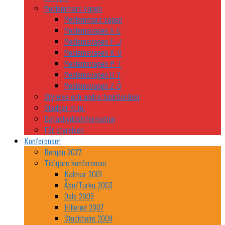
Medlemmars vapen
Medlemmars vapen
Medlemsvapen A-E
Medlemsvapen F-J
Medlemsvapen K-O
Medlemsvapen P-T
Medlemsvapen U-Y
Medlemsvapen Z-Ö
Styrelse och andra funktionärer
Stadgar m.m.
Dataskyddsinformation
För styrelsen
Konferenser
Bergen 2027
Tidigare konferenser
Kalmar 2001
Åbo/Turku 2003
Oslo 2005
Hillerød 2007
Stockholm 2009