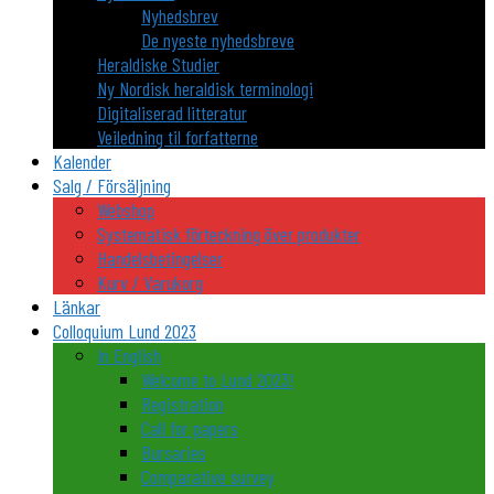
Nyhedsbrev
De nyeste nyhedsbreve
Heraldiske Studier
Ny Nordisk heraldisk terminologi
Digitaliserad litteratur
Veiledning til forfatterne
Kalender
Salg / Försäljning
Webshop
Systematisk förteckning över produkter
Handelsbetingelser
Kurv / Varukorg
Länkar
Colloquium Lund 2023
In English
Welcome to Lund 2023!
Registration
Call for papers
Bursaries
Comparative survey