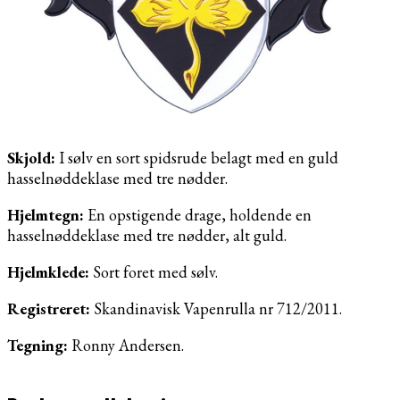
Skjold:
I sølv en sort spidsrude belagt med en guld
hasselnøddeklase med tre nødder.
Hjelmtegn:
En opstigende drage, holdende en
hasselnøddeklase med tre nødder, alt guld.
Hjelmklede:
Sort foret med sølv.
Registreret:
Skandinavisk Vapenrulla nr 712/2011.
Tegning:
Ronny Andersen.