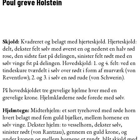
Poul greve Holstein
Skjold:
Kvadreret og belagt med hjerteskjold. Hjerteskjold:
delt, dekster felt sølv med øverst en og nederst en halv rød
rose, den sidste fast på delingen, sinister felt rødt med en
sølv vinge fst på delingen. Hovedskjold: 1. og 4. felt: ved en
tindeskure tværdelt i sølv over rødt i form af murværk (von
Reventlow); 2. og 3. i sølv en rød rude (von Schwerin).
På hovedskjoldet tre grevelige hjelme hver med en
grevelige krone. Hjelmklæderne røde forede med sølv.
Hjelmtegn:
Midterhjelm: et sort tyrehoved med røde horn
hvert belagt med fem guld bjælker, mellem hornene en
sølv vinge. Dekster hjelm: to vesselhorn, dekster sølv,
sinister rødt (von Rantzau), gennem en guld krone, og
under kronen og mellem hornene et rundt, blåt skjold med