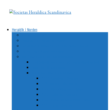
Videre
til
indhold
Heraldik i Norden
Vad är heraldik?
Delarna i ett heraldiskt vapen
Heraldikens uppkomst och utveckling i Norden
De nordiska ländernas vapen
Nordiska stads- och kommunvapen
Utvecklingen av stads- och kommunheraldiken
Goda råd till kommuner
Årets Nordiska Kommunvapen
2020: Ängelholm, Sverige
2021: Nordre Follo, Norge
2022: Vemo/Vehmaa, Finland
2023: Ballerup, Danmark
2024: Vopnafjarðarhreppur, Island
2025: Lerum, Sverige