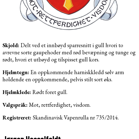
Skjold:
Delt ved et innbøyd sparresnitt i gull hvori to
avrevne sorte gaupehoder med rød bevæpning og tunge og
rødt, hvori et utbøyd og tilspisset gull kors.
Hjelmtegn:
En oppkommende harniskkledd sølv arm
holdende en oppkommende, pelvis stilt sort øks.
Hjelmklede:
Rødt foret gull.
Valgspråk:
Mot, rettferdighet, visdom.
Registreret:
Skandinavisk Vapenrulla nr 735/2014.
Jørgen Hesselfeldt