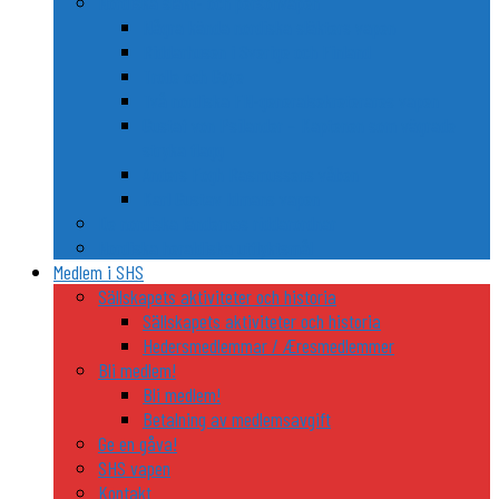
Nordiska släkt- och personvapen
Några kända nordiska släkters vapen
Riddarhusen i Sverige och Finland
Trolle och Gøye
Två nordiska FN-generalsekreterares vapen
Gustaf von Psilander – Kaptenen som vägrade
stryka flagg
Anders Fogh Rasmussens våben
Karl Gustav Idmans vapen
De nordiska ländernas riddarordnar
Nordiska heraldiska utflyktsmål
Medlem i SHS
Sällskapets aktiviteter och historia
Sällskapets aktiviteter och historia
Hedersmedlemmar / Æresmedlemmer
Bli medlem!
Bli medlem!
Betalning av medlemsavgift
Ge en gåva!
SHS vapen
Kontakt