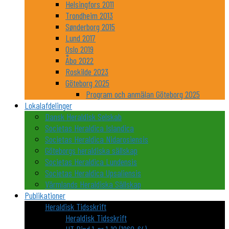
Helsingfors 2011
Trondheim 2013
Sønderborg 2015
Lund 2017
Oslo 2019
Åbo 2022
Roskilde 2023
Göteborg 2025
Program och anmälan Göteborg 2025
Lokalafdelinger
Dansk Heraldisk Selskab
Societas Heraldica Islandica
Societas Heraldica Nidarosiensis
Göteborgs heraldiska sällskap
Societas Heraldica Lundensis
Societas Heraldica Upsaliensis
Värmlands Heraldiska Sällskap
Publikationer
Heraldisk Tidsskrift
Heraldisk Tidsskrift