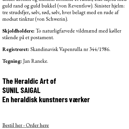
guld rand og guld bukkel (von Reventlow). Sinister hjelm:
tre strudsfjer, sølv, rød, sølv, hver belagt med en rude af
modsat tinktur (von Schwerin).
Skjoldholdere:
To naturligfarvede vildmænd med køller
stående på et postament.
Registreret:
Skandinavisk Vapenrulla nr 344/1986.
Tegning:
Jan Raneke.
The Heraldic Art of
SUNIL SAIGAL
En heraldisk kunstners værker
Bestil her - Order here