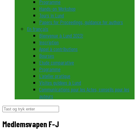
Programme
Hands-on Workshop
Tours in Lund
Papers for Proceedings, guidance for authors
En français
Bienvenue à Lund 2023!
Inscription
Appel à contributions
Bourses
Etude comparative
Programme
L’atelier pratique
Visites guidées à Lund
Communications pour les Actes, conseils pour les
auteurs
Søg
efter:
Medlemsvapen F-J