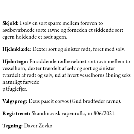
Skjold:
I sølv en sort sparre mellem foroven to
rødbevæbnede sorte ravne og forneden et siddende sort
egern holdende et rødt agern.
Hjelmklæde:
Dexter sort og sinister rødt, foret med sølv.
Hjelmtegn:
En siddende rødbevæbnet sort ravn mellem to
vesselhorn, dexter tværdelt af sølv og sort og sinister
tværdelt af rødt og sølv, ud af hvert vesselhorns åbning seks
naturligt farvede
påfuglefjer.
Valgsprog:
Deus pascit corvos (Gud brødføder ravne).
Registreret:
Skandinavisk vapenrulla, nr 806/2021.
Tegning:
Davor Zovko