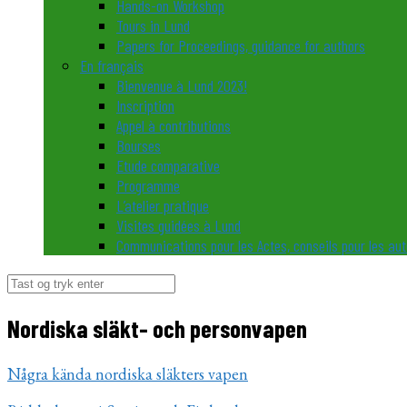
Hands-on Workshop
Tours in Lund
Papers for Proceedings, guidance for authors
En français
Bienvenue à Lund 2023!
Inscription
Appel à contributions
Bourses
Etude comparative
Programme
L’atelier pratique
Visites guidées à Lund
Communications pour les Actes, conseils pour les au
Søg
efter:
Nordiska släkt- och personvapen
Några kända nordiska släkters vapen