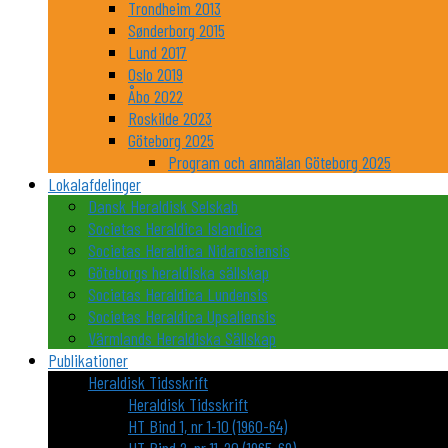
Trondheim 2013
Sønderborg 2015
Lund 2017
Oslo 2019
Åbo 2022
Roskilde 2023
Göteborg 2025
Program och anmälan Göteborg 2025
Lokalafdelinger
Dansk Heraldisk Selskab
Societas Heraldica Islandica
Societas Heraldica Nidarosiensis
Göteborgs heraldiska sällskap
Societas Heraldica Lundensis
Societas Heraldica Upsaliensis
Värmlands Heraldiska Sällskap
Publikationer
Heraldisk Tidsskrift
Heraldisk Tidsskrift
HT Bind 1, nr 1-10 (1960-64)