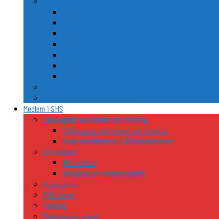
Nordiska släkt- och personvapen
Några kända nordiska släkters vapen
Riddarhusen i Sverige och Finland
Trolle och Gøye
Två nordiska FN-generalsekreterares vapen
Gustaf von Psilander – Kaptenen som vägrade stryka
Anders Fogh Rasmussens våben
Karl Gustav Idmans vapen
De nordiska ländernas riddarordnar
Nordiska heraldiska utflyktsmål
Medlem i SHS
Sällskapets aktiviteter och historia
Sällskapets aktiviteter och historia
Hedersmedlemmar / Æresmedlemmer
Bli medlem!
Bli medlem!
Betalning av medlemsavgift
Ge en gåva!
SHS vapen
Kontakt
Medlemmars vapen