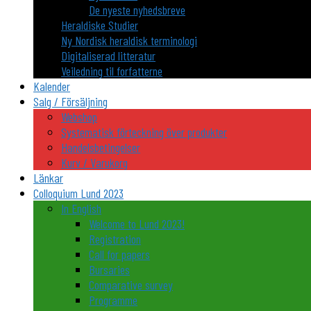
De nyeste nyhedsbreve
Heraldiske Studier
Ny Nordisk heraldisk terminologi
Digitaliserad litteratur
Veiledning til forfatterne
Kalender
Salg / Försäljning
Webshop
Systematisk förteckning över produkter
Handelsbetingelser
Kurv / Varukorg
Länkar
Colloquium Lund 2023
In English
Welcome to Lund 2023!
Registration
Call for papers
Bursaries
Comparative survey
Programme