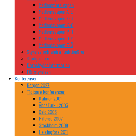
Medlemmars vapen
Medlemsvapen A-E
Medlemsvapen F-J
Medlemsvapen K-O
Medlemsvapen P-T
Medlemsvapen U-Y
Medlemsvapen Z-Ö
Styrelse och andra funktionärer
Stadgar m.m.
Dataskyddsinformation
För styrelsen
Konferenser
Bergen 2027
Tidigare konferenser
Kalmar 2001
Åbo/Turku 2003
Oslo 2005
Hillerød 2007
Stockholm 2009
Helsingfors 2011