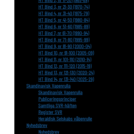
HT Bind 2, nr 11-20 (1965-69)
HT Bind 3, nr 21-30 (1970-74)
HT Bind 4, nr 31-40 (1975-79)
HT Bind 5, nr 41-50 (1980-84)
HT Bind 6, nr 51-60 (1985-89)
HT Bind 7, nr 61-70 (1990-94)
HT Bind 8, nr 71-80 (1995-99)
HT Bind 9, nr 81-90 (2000-04)
HT Bind 10, nr 91-100 (2005-09)
HT Bind 11, nr 101-110 (2010-14)
HT Bind 12, nr 111-120 (2015-19)
HT Bind 13, nr 121-130 (2020-24)
HT Bind 14, nr 131-140 (2025-29)
Skandinavisk Vapenrulla
Skandinavisk Vapenrulla
Publiceringsprinciper
Samtliga SVR-häften
Register SVR
Heraldisk Selskabs våbenrulle
Nyhedsbrev
Nyhedsbrev