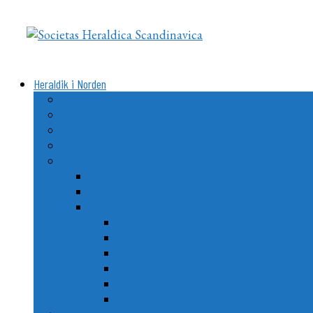
Videre
til
indhold
Heraldik i Norden
Vad är heraldik?
Delarna i ett heraldiskt vapen
Heraldikens uppkomst och utveckling i Norden
De nordiska ländernas vapen
Nordiska stads- och kommunvapen
Utvecklingen av stads- och kommunheraldiken
Goda råd till kommuner
Årets Nordiska Kommunvapen
2020: Ängelholm, Sverige
2021: Nordre Follo, Norge
2022: Vemo/Vehmaa, Finland
2023: Ballerup, Danmark
2024: Vopnafjarðarhreppur, Island
2025: Lerum, Sverige