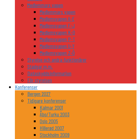
Medlemmars vapen
Medlemmars vapen
Medlemsvapen A-E
Medlemsvapen F-J
Medlemsvapen K-O
Medlemsvapen P-T
Medlemsvapen U-Y
Medlemsvapen Z-Ö
Styrelse och andra funktionärer
Stadgar m.m.
Dataskyddsinformation
För styrelsen
Konferenser
Bergen 2027
Tidigare konferenser
Kalmar 2001
Åbo/Turku 2003
Oslo 2005
Hillerød 2007
Stockholm 2009