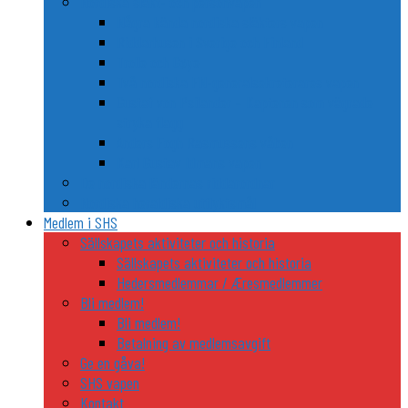
Nordiska släkt- och personvapen
Några kända nordiska släkters vapen
Riddarhusen i Sverige och Finland
Trolle och Gøye
Två nordiska FN-generalsekreterares vapen
Gustaf von Psilander – Kaptenen som vägrade
stryka flagg
Anders Fogh Rasmussens våben
Karl Gustav Idmans vapen
De nordiska ländernas riddarordnar
Nordiska heraldiska utflyktsmål
Medlem i SHS
Sällskapets aktiviteter och historia
Sällskapets aktiviteter och historia
Hedersmedlemmar / Æresmedlemmer
Bli medlem!
Bli medlem!
Betalning av medlemsavgift
Ge en gåva!
SHS vapen
Kontakt