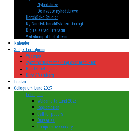
Nyhedsbrev
De nyeste nyhedsbreve
Heraldiske Studier
Ny Nordisk heraldisk terminologi
Digitaliserad litteratur
Veiledning til forfatterne
Kalender
Salg / Försäljning
Webshop
Systematisk förteckning över produkter
Handelsbetingelser
Kurv / Varukorg
Länkar
Colloquium Lund 2023
In English
Welcome to Lund 2023!
Registration
Call for papers
Bursaries
Comparative survey