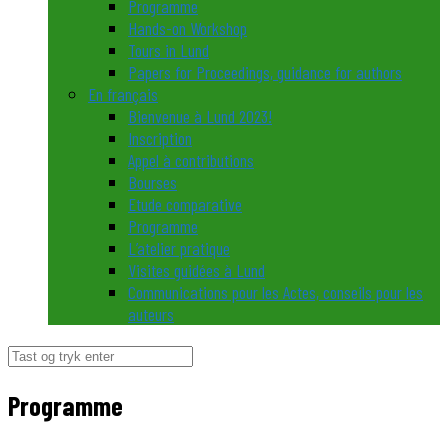
Programme
Hands-on Workshop
Tours in Lund
Papers for Proceedings, guidance for authors
En français
Bienvenue à Lund 2023!
Inscription
Appel à contributions
Bourses
Etude comparative
Programme
L’atelier pratique
Visites guidées à Lund
Communications pour les Actes, conseils pour les
auteurs
Søg
efter:
Programme