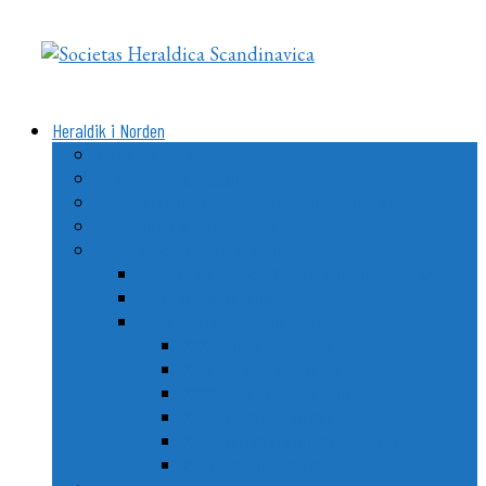
Videre
til
indhold
Heraldik i Norden
Vad är heraldik?
Delarna i ett heraldiskt vapen
Heraldikens uppkomst och utveckling i Norden
De nordiska ländernas vapen
Nordiska stads- och kommunvapen
Utvecklingen av stads- och kommunheraldiken
Goda råd till kommuner
Årets Nordiska Kommunvapen
2020: Ängelholm, Sverige
2021: Nordre Follo, Norge
2022: Vemo/Vehmaa, Finland
2023: Ballerup, Danmark
2024: Vopnafjarðarhreppur, Island
2025: Lerum, Sverige