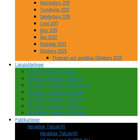
Helsingfors 2011
Trondheim 2013
Sønderborg 2015
Lund 2017
Oslo 2019
Åbo 2022
Roskilde 2023
Göteborg 2025
Program och anmälan Göteborg 2025
Lokalafdelinger
Dansk Heraldisk Selskab
Societas Heraldica Islandica
Societas Heraldica Nidarosiensis
Göteborgs heraldiska sällskap
Societas Heraldica Lundensis
Societas Heraldica Upsaliensis
Värmlands Heraldiska Sällskap
Publikationer
Heraldisk Tidsskrift
Heraldisk Tidsskrift