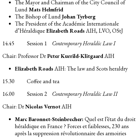
The Mayor and Chairman of the City Council of
Lund
Mats Helmfrid
The Bishop of Lund
Johan Tyrberg
The President of the Académie Internationale
d’Héraldique
Elizabeth Roads
AIH, LVO, OStJ
14.45 Session 1
Contemporary Heraldic Law I
Chair: Professor Dr
Peter Kurrild-Klitgaard
AIH
Elizabeth Roads
AIH: The law and Scots heraldry
15.30 Coffee and tea
16.00 Session 2
Contemporary Heraldic Law II
Chair: Dr
Nicolas Vernot
AIH
Marc Baronnet-Steinbrecher:
Quel est l’état du droit
héraldique en France ? Forces et faiblesses, 230 ans
après la suppression révolutionnaire des armoiries