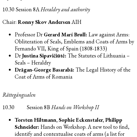
10.30 Session 8A
Heraldry and authority
Chair:
Ronny Skov Andersen
AIH
Professor Dr
Gerard Marí Brull:
Law against Arms:
Obliteration of Seals, Emblems and Coats of Arms by
Fernando VII, King of Spain (1808-1833)
Dr
Justina Sipavičiūtė:
The Statutes of Lithuania –
Seals – Heraldry
Drăgan-George Basarabă:
The Legal History of the
Coat of Arms of Romania
Rättegångssalen
10.30 Session 8B
Hands on Workshop
II
Torsten Hiltmann, Sophie Eckenstaler, Philipp
Schneider:
Hands on Workshop. A new tool to find,
identify and contextualise coats of arms (a list for