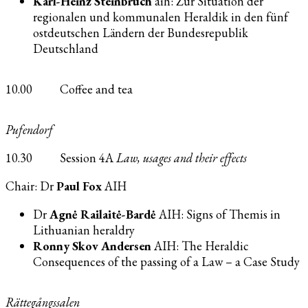
Karl-Heinz Steinbruch
aih: Zur Situation der
regionalen und kommunalen Heraldik in den fünf
ostdeutschen Ländern der Bundesrepublik
Deutschland
10.00 Coffee and tea
Pufendorf
10.30 Session 4A
Law, usages and their effects
Chair: Dr
Paul Fox
AIH
Dr
Agnė Railaitė-Bardė
AIH: Signs of Themis in
Lithuanian heraldry
Ronny Skov Andersen
AIH: The Heraldic
Consequences of the passing of a Law – a Case Study
Rättegångssalen