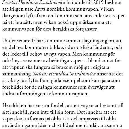
Societas Heraldica Scandinavica
har under år 2019 beslutat
att årligen utse Årets nordiska kommunvapen. Vi kan
därigenom lyfta fram en kommun som använder sitt vapen
på ett bra sätt, men vi kan också uppmärksamma ett
kommunvapen för dess heraldiska förtjänster.
Under senare år har kommunsammanslagningar gjort att
en del nya kommuner bildats i de nordiska länderna, och
det leder till behov av nya vapen. Men kommuner gör
också nya versioner av befintliga vapen – bland annat för
att vapnen ska fungera så bra som möjligt i digitala
sammanhang.
Societas Heraldica Scandinavica
anser att det
är viktigt att lyfta fram goda exempel som kan tjäna som
förebilder för de många kommuner som överväger att
ändra utformningen av kommunvapnen.
Heraldiken har en stor fördel i att ett vapen är bestämt till
sitt innehåll, men inte till sin form. Det innebär att ett
vapen kan utformas på olika sätt och anpassas till olika
användningsområden och stilideal men ändå vara samma