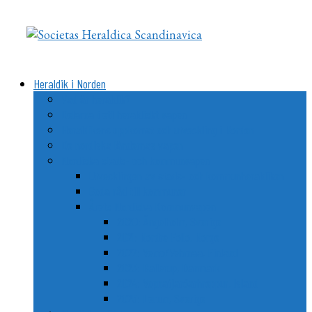
Videre
til
indhold
Heraldik i Norden
Vad är heraldik?
Delarna i ett heraldiskt vapen
Heraldikens uppkomst och utveckling i Norden
De nordiska ländernas vapen
Nordiska stads- och kommunvapen
Utvecklingen av stads- och kommunheraldiken
Goda råd till kommuner
Årets Nordiska Kommunvapen
2020: Ängelholm, Sverige
2021: Nordre Follo, Norge
2022: Vemo/Vehmaa, Finland
2023: Ballerup, Danmark
2024: Vopnafjarðarhreppur, Island
2025: Lerum, Sverige