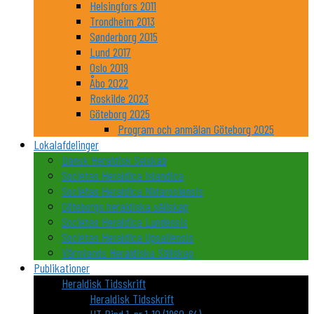
Helsingfors 2011
Trondheim 2013
Sønderborg 2015
Lund 2017
Oslo 2019
Åbo 2022
Roskilde 2023
Göteborg 2025
Program och anmälan Göteborg 2025
Lokalafdelinger
Dansk Heraldisk Selskab
Societas Heraldica Islandica
Societas Heraldica Nidarosiensis
Göteborgs heraldiska sällskap
Societas Heraldica Lundensis
Societas Heraldica Upsaliensis
Värmlands Heraldiska Sällskap
Publikationer
Heraldisk Tidsskrift
Heraldisk Tidsskrift