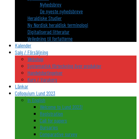
Nyhedsbrev
De nyeste nyhedsbreve
Heraldiske Studier
Ny Nordisk heraldisk terminologi
Digitaliserad litteratur
Veiledning til forfatterne
Kalender
Salg / Försäljning
Webshop
Systematisk förteckning över produkter
Handelsbetingelser
Kurv / Varukorg
Länkar
Colloquium Lund 2023
In English
Welcome to Lund 2023!
Registration
Call for papers
Bursaries
Comparative survey