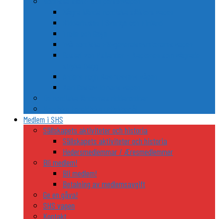
Nordiska släkt- och personvapen
Några kända nordiska släkters vapen
Riddarhusen i Sverige och Finland
Trolle och Gøye
Två nordiska FN-generalsekreterares vapen
Gustaf von Psilander – Kaptenen som vägrade
stryka flagg
Anders Fogh Rasmussens våben
Karl Gustav Idmans vapen
De nordiska ländernas riddarordnar
Nordiska heraldiska utflyktsmål
Medlem i SHS
Sällskapets aktiviteter och historia
Sällskapets aktiviteter och historia
Hedersmedlemmar / Æresmedlemmer
Bli medlem!
Bli medlem!
Betalning av medlemsavgift
Ge en gåva!
SHS vapen
Kontakt