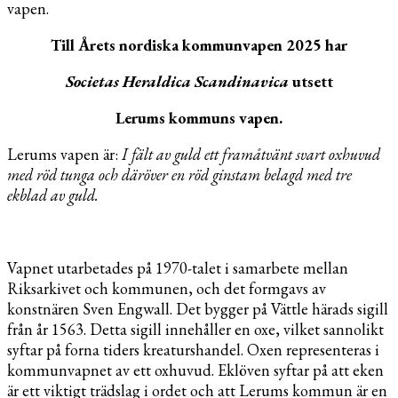
vapen.
Till Årets nordiska kommunvapen 2025 har
Societas Heraldica Scandinavica
utsett
Lerums kommuns vapen.
Lerums vapen är:
I fält av guld ett framåtvänt svart oxhuvud
med röd tunga och däröver en röd ginstam belagd med tre
ekblad av guld.
Vapnet utarbetades på 1970-talet i samarbete mellan
Riksarkivet och kommunen, och det formgavs av
konstnären Sven Engwall. Det bygger på Vättle härads sigill
från år 1563. Detta sigill innehåller en oxe, vilket sannolikt
syftar på forna tiders kreaturshandel. Oxen representeras i
kommunvapnet av ett oxhuvud. Eklöven syftar på att eken
är ett viktigt trädslag i ordet och att Lerums kommun är en