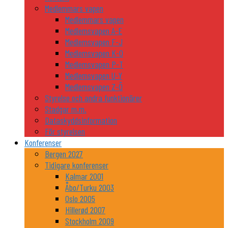
Medlemmars vapen
Medlemmars vapen
Medlemsvapen A-E
Medlemsvapen F-J
Medlemsvapen K-O
Medlemsvapen P-T
Medlemsvapen U-Y
Medlemsvapen Z-Ö
Styrelse och andra funktionärer
Stadgar m.m.
Dataskyddsinformation
För styrelsen
Konferenser
Bergen 2027
Tidigare konferenser
Kalmar 2001
Åbo/Turku 2003
Oslo 2005
Hillerød 2007
Stockholm 2009