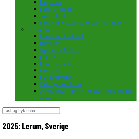
Programme
Hands-on Workshop
Tours in Lund
Papers for Proceedings, guidance for authors
En français
Bienvenue à Lund 2023!
Inscription
Appel à contributions
Bourses
Etude comparative
Programme
L’atelier pratique
Visites guidées à Lund
Communications pour les Actes, conseils pour les
auteurs
Søg
efter:
2025: Lerum, Sverige