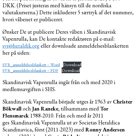
DKK. (Priset justeras med hänsyn till de nordiska
valutakurserna.) Dette inkluderer 5 særtryk af det nummer,
hvori våbenet er publiceret.
Ønsker De at publicere Deres våben i Skandinavisk
Vapenrulla, kan De kontakte redaktøren på e-mail:
svr@heraldik.org
eller downloade anmeldelsesblanketten
her på siden:
SVR_anmeldelsesblankett – Word
Download
SVR_anmeldelsesblankett – PDF
Download
Skandinavisk Vapenrulla ingår från och med 2020 i
medlemsavgiften i SHS.
Skandinavisk Vapenrulla började utges år 1963 av
Christer
Bökwall
och
Jan Raneke,
tillsammans med
Tor
Flensmarck
1988-2010. Från och med år 2011
ges Skandinavisk Vapenrulla ut av Societas Heraldica
Scandinavica, först (2011-2023) med
Ronny Andersen