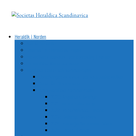
Videre
til
indhold
Heraldik i Norden
Vad är heraldik?
Delarna i ett heraldiskt vapen
Heraldikens uppkomst och utveckling i Norden
De nordiska ländernas vapen
Nordiska stads- och kommunvapen
Utvecklingen av stads- och kommunheraldiken
Goda råd till kommuner
Årets Nordiska Kommunvapen
2020: Ängelholm, Sverige
2021: Nordre Follo, Norge
2022: Vemo/Vehmaa, Finland
2023: Ballerup, Danmark
2024: Vopnafjarðarhreppur, Island
2025: Lerum, Sverige