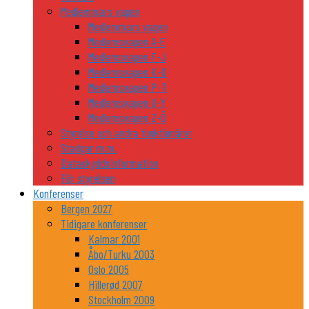
Medlemmars vapen
Medlemmars vapen
Medlemsvapen A-E
Medlemsvapen F-J
Medlemsvapen K-O
Medlemsvapen P-T
Medlemsvapen U-Y
Medlemsvapen Z-Ö
Styrelse och andra funktionärer
Stadgar m.m.
Dataskyddsinformation
För styrelsen
Konferenser
Bergen 2027
Tidigare konferenser
Kalmar 2001
Åbo/Turku 2003
Oslo 2005
Hillerød 2007
Stockholm 2009