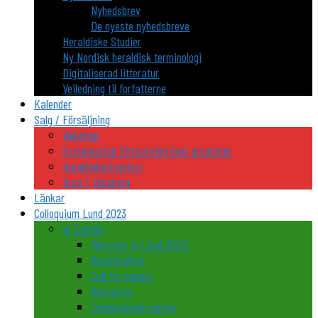
Nyhedsbrev
De nyeste nyhedsbreve
Heraldiske Studier
Ny Nordisk heraldisk terminologi
Digitaliserad litteratur
Veiledning til forfatterne
Kalender
Salg / Försäljning
Webshop
Systematisk förteckning över produkter
Handelsbetingelser
Kurv / Varukorg
Länkar
Colloquium Lund 2023
In English
Welcome to Lund 2023!
Registration
Call for papers
Bursaries
Comparative survey