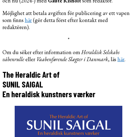
och nu (2024-) med
Gaute Risholt
som redaktör.
Möjlighet att betala avgiften för publicering av ett vapen
som finns
här
(gör detta först efter kontakt med
redaktören).
*
Om du söker efter information om
Heraldisk Selskabs
våbenrulle
eller
Vaabenførende Slægter i Danmark
, läs
här
.
The Heraldic Art of
SUNIL SAIGAL
En heraldisk kunstners værker