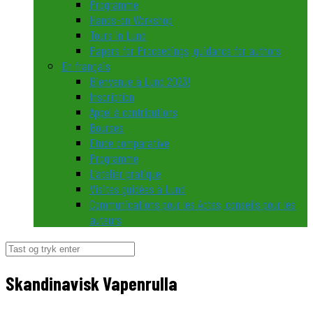
Programme
Hands-on Workshop
Tours in Lund
Papers for Proceedings, guidance for authors
En français
Bienvenue à Lund 2023!
Inscription
Appel à contributions
Bourses
Etude comparative
Programme
L’atelier pratique
Visites guidées à Lund
Communications pour les Actes, conseils pour les
auteurs
Søg
efter:
Skandinavisk Vapenrulla