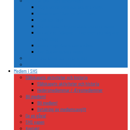
Nordiska släkt- och personvapen
Några kända nordiska släkters vapen
Riddarhusen i Sverige och Finland
Trolle och Gøye
Två nordiska FN-generalsekreterares vapen
Gustaf von Psilander – Kaptenen som vägrade
stryka flagg
Anders Fogh Rasmussens våben
Karl Gustav Idmans vapen
De nordiska ländernas riddarordnar
Nordiska heraldiska utflyktsmål
Medlem i SHS
Sällskapets aktiviteter och historia
Sällskapets aktiviteter och historia
Hedersmedlemmar / Æresmedlemmer
Bli medlem!
Bli medlem!
Betalning av medlemsavgift
Ge en gåva!
SHS vapen
Kontakt