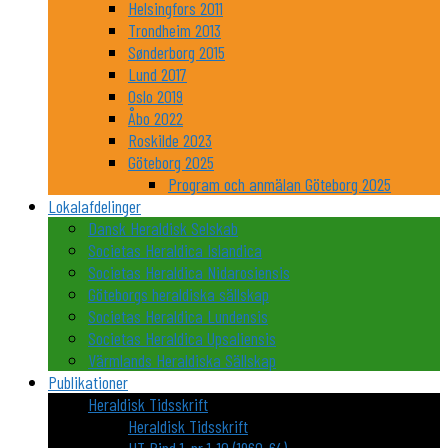
Helsingfors 2011
Trondheim 2013
Sønderborg 2015
Lund 2017
Oslo 2019
Åbo 2022
Roskilde 2023
Göteborg 2025
Program och anmälan Göteborg 2025
Lokalafdelinger
Dansk Heraldisk Selskab
Societas Heraldica Islandica
Societas Heraldica Nidarosiensis
Göteborgs heraldiska sällskap
Societas Heraldica Lundensis
Societas Heraldica Upsaliensis
Värmlands Heraldiska Sällskap
Publikationer
Heraldisk Tidsskrift
Heraldisk Tidsskrift