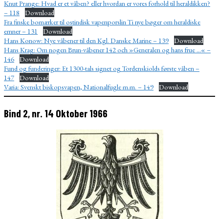
Knut Prange: Hvad er et våben? eller hvordan er vores forhold til heraldikken?
– 118
Download
Fra finske bomærker til ostindisk vapenporslin Ti nye bøger om heraldiske
emner – 131
Download
Hans Konow: Nye våbener til den Kgl. Danske Marine – 139
Download
Hans Krag: Om nogen Brun-våbener 142 och »Generalen og hans frue …« –
146
Download
Fund og funderinger: Et 1300-tals signet og Tordenskiolds første våben –
147
Download
Varia: Svenskt biskopsvapen, Nationalfugle m.m. – 149
Download
Bind 2, nr. 14 Oktober 1966