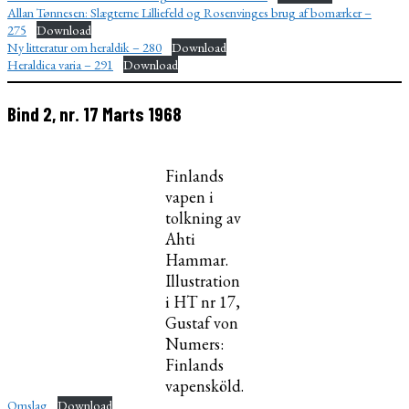
Allan Tønnesen: Slægterne Lilliefeld og Rosenvinges brug af bomærker –
275
Download
Ny litteratur om heraldik – 280
Download
Heraldica varia – 291
Download
Bind 2, nr. 17 Marts 1968
Finlands
vapen i
tolkning av
Ahti
Hammar.
Illustration
i HT nr 17,
Gustaf von
Numers:
Finlands
vapensköld.
Omslag
Download