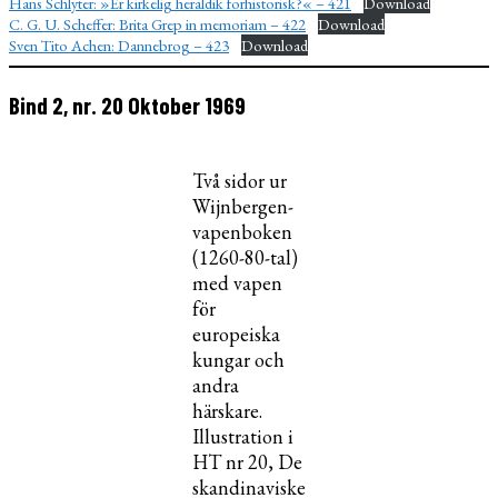
Hans Schlyter: »Er kirkelig heraldik forhistorisk?« – 421
Download
C. G. U. Scheffer: Brita Grep in memoriam – 422
Download
Sven Tito Achen: Dannebrog – 423
Download
Bind 2, nr. 20 Oktober 1969
Två sidor ur
Wijnbergen-
vapenboken
(1260-80-tal)
med vapen
för
europeiska
kungar och
andra
härskare.
Illustration i
HT nr 20, De
skandinaviske