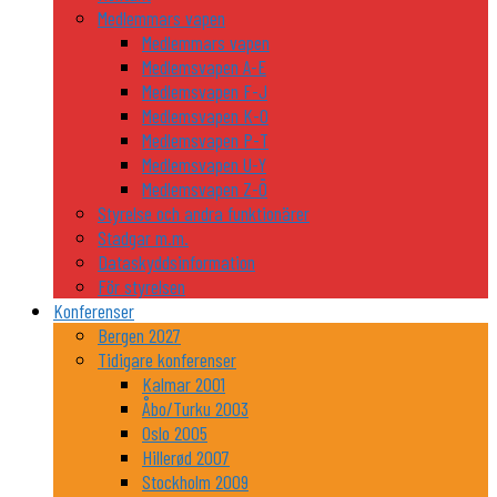
Medlemmars vapen
Medlemmars vapen
Medlemsvapen A-E
Medlemsvapen F-J
Medlemsvapen K-O
Medlemsvapen P-T
Medlemsvapen U-Y
Medlemsvapen Z-Ö
Styrelse och andra funktionärer
Stadgar m.m.
Dataskyddsinformation
För styrelsen
Konferenser
Bergen 2027
Tidigare konferenser
Kalmar 2001
Åbo/Turku 2003
Oslo 2005
Hillerød 2007
Stockholm 2009