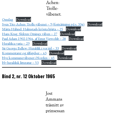
Achen:
Trolle-
våbenet.
Omslag
Download
Sven Tito Achen: Trolle-våbenet – 9 (fortsättning på s. 334)
Download
Märta Hähnel: Halmstads krönta hjärta – 25
Download
Hans Krag: Slekten Ornings våben – 27
Download
Paul Adam 1902-1964, af Ernst Verwohlt – 28
Download
Heraldica varia – 29
Download
Sir George Bellew: Heraldik i vor tid – 33
Download
Kommentarer og tilføjelser – 43
Download
Nye kommunevåbener i Norden – 45
Download
Ny heraldisk litteratur – 53
Download
Bind 2, nr. 12 Oktober 1965
Jost
Ammans
träsnitt av
prinsessan