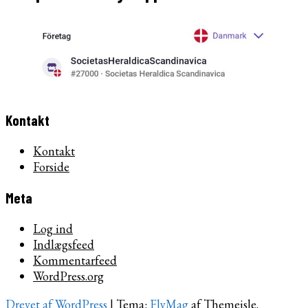
Kontakt
Kontakt
Forside
Meta
Log ind
Indlægsfeed
Kommentarfeed
WordPress.org
Drevet af WordPress
|
Tema:
FlyMag
af Themeisle.