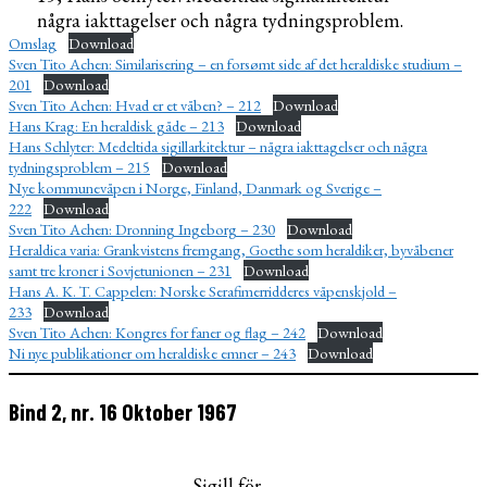
några iakttagelser och några tydningsproblem.
Omslag
Download
Sven Tito Achen: Similarisering – en forsømt side af det heraldiske studium –
201
Download
Sven Tito Achen: Hvad er et våben? – 212
Download
Hans Krag: En heraldisk gåde – 213
Download
Hans Schlyter: Medeltida sigillarkitektur – några iakttagelser och några
tydningsproblem – 215
Download
Nye kommunevåpen i Norge, Finland, Danmark og Sverige –
222
Download
Sven Tito Achen: Dronning Ingeborg – 230
Download
Heraldica varia: Grankvistens fremgang, Goethe som heraldiker, byvåbener
samt tre kroner i Sovjetunionen – 231
Download
Hans A. K. T. Cappelen: Norske Serafimerridderes våpenskjold –
233
Download
Sven Tito Achen: Kongres for faner og flag – 242
Download
Ni nye publikationer om heraldiske emner – 243
Download
Bind 2, nr. 16 Oktober 1967
Sigill för