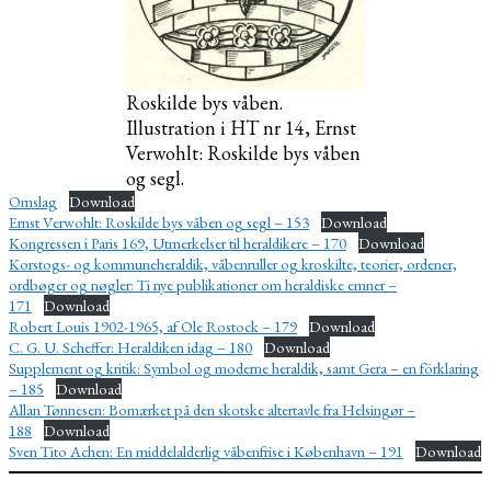
Roskilde bys våben.
Illustration i HT nr 14, Ernst
Verwohlt: Roskilde bys våben
og segl.
Omslag
Download
Ernst Verwohlt: Roskilde bys våben og segl – 153
Download
Kongressen i Paris 169, Utmerkelser til heraldikere – 170
Download
Korstogs- og kommuneheraldik, våbenruller og kroskilte, teorier, ordener,
ordbøger og nøgler: Ti nye publikationer om heraldiske emner –
171
Download
Robert Louis 1902-1965, af Ole Rostock – 179
Download
C. G. U. Scheffer: Heraldiken idag – 180
Download
Supplement og kritik: Symbol og moderne heraldik, samt Gera – en förklaring
– 185
Download
Allan Tønnesen: Bomærket på den skotske altertavle fra Helsingør –
188
Download
Sven Tito Achen: En middelalderlig våbenfrise i København – 191
Download