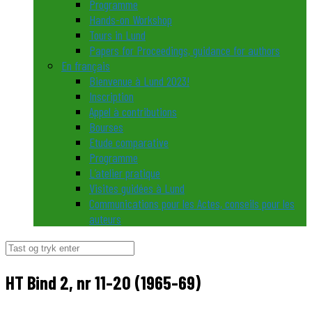
Programme
Hands-on Workshop
Tours in Lund
Papers for Proceedings, guidance for authors
En français
Bienvenue à Lund 2023!
Inscription
Appel à contributions
Bourses
Etude comparative
Programme
L’atelier pratique
Visites guidées à Lund
Communications pour les Actes, conseils pour les
auteurs
Søg
efter:
HT Bind 2, nr 11-20 (1965-69)