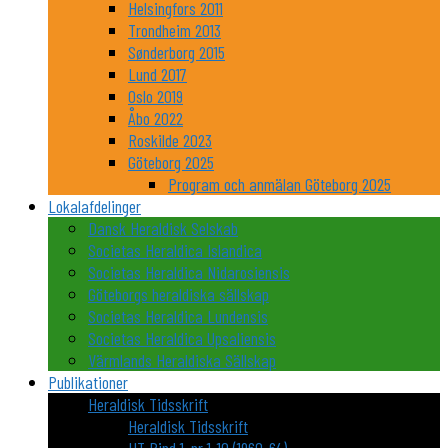
Helsingfors 2011
Trondheim 2013
Sønderborg 2015
Lund 2017
Oslo 2019
Åbo 2022
Roskilde 2023
Göteborg 2025
Program och anmälan Göteborg 2025
Lokalafdelinger
Dansk Heraldisk Selskab
Societas Heraldica Islandica
Societas Heraldica Nidarosiensis
Göteborgs heraldiska sällskap
Societas Heraldica Lundensis
Societas Heraldica Upsaliensis
Värmlands Heraldiska Sällskap
Publikationer
Heraldisk Tidsskrift
Heraldisk Tidsskrift