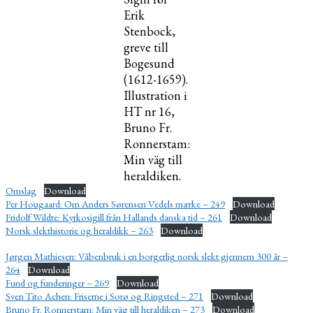
Erik
Stenbock,
greve till
Bogesund
(1612-1659).
Illustration i
HT nr 16,
Bruno Fr.
Ronnerstam:
Min väg till
heraldiken.
Omslag
Download
Per Hougaard: Om Anders Sørensen Vedels mærke – 249
Download
Fridolf Wildte: Kyrkosigill från Hallands danska tid – 261
Download
Norsk slekthistorie og heraldikk – 263
Download
Jørgen Mathiesen: Våbenbruk i en borgerlig norsk slekt gjennem 300 år –
264
Download
Fund og funderinger – 269
Download
Sven Tito Achen: Friserne i Sorø og Ringsted – 271
Download
Bruno Fr. Ronnerstam: Min väg till heraldiken – 273
Download