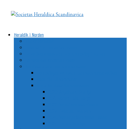
Videre
til
indhold
Heraldik i Norden
Vad är heraldik?
Delarna i ett heraldiskt vapen
Heraldikens uppkomst och utveckling i Norden
De nordiska ländernas vapen
Nordiska stads- och kommunvapen
Utvecklingen av stads- och kommunheraldiken
Goda råd till kommuner
Årets Nordiska Kommunvapen
2020: Ängelholm, Sverige
2021: Nordre Follo, Norge
2022: Vemo/Vehmaa, Finland
2023: Ballerup, Danmark
2024: Vopnafjarðarhreppur, Island
2025: Lerum, Sverige