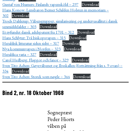
Gustaf von Numers: Finlands vapensköld – 297
Download
Hans Konow: Lensbaron Berner Schilden Holsten in memoriam –
302
Download
Troels Dahlerup: Våbengrupper, similarisering og undervasallitet i dansk
senmiddelalder – 303
Download
Et nyfundet dansk adelspatent fra 1701 – 312
Download
Hans Schlyter: Två biskopsvapen – 315
Download
Heraldisk litteratur siden sidst – 317
Download
Nya kommunvapen i Norden – 323
Download
Heraldica varia – 327
Download
Carol Hedberg: Flaggor och fanor – 329
Download
Sven Tito Achen: Gøyevåbenet og Ibsskallen (fortsättning från s. 9 ovan) –
334
Download
Sven Tito Achen: Storck som nøgle – 344
Download
Bind 2, nr. 18 Oktober 1968
Sognepræst
Peder Hiorts
våben på