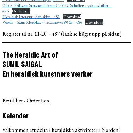
Olof v. Feilitzen: Statsheraldikern C. G. U. Scheffers tryckta skrifter –
476
Download
Heraldisk litteratur siden sidst – 481
Download
Verein »Zum Kleeblatt« i Hannover 80 år – 486
Download
Register til nr. 11-20 – 487 (länk se högst upp på sidan)
The Heraldic Art of
SUNIL SAIGAL
En heraldisk kunstners værker
Bestil her - Order here
Kalender
Välkommen att delta i heraldiska aktiviteter i Norden!