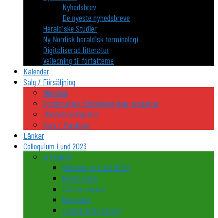
Nyhedsbrev
De nyeste nyhedsbreve
Heraldiske Studier
Ny Nordisk heraldisk terminologi
Digitaliserad litteratur
Veiledning til forfatterne
Kalender
Salg / Försäljning
Webshop
Systematisk förteckning över produkter
Handelsbetingelser
Kurv / Varukorg
Länkar
Colloquium Lund 2023
In English
Welcome to Lund 2023!
Registration
Call for papers
Bursaries
Comparative survey