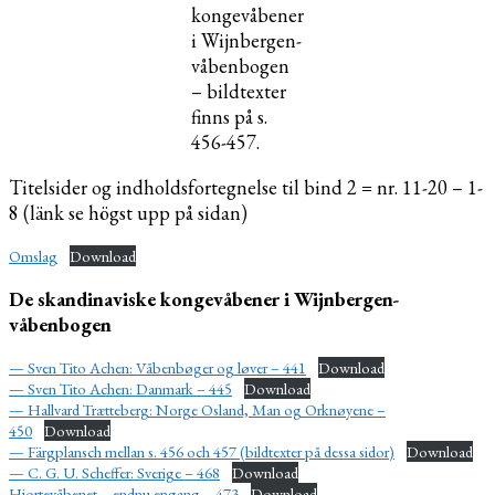
kongevåbener
i Wijnbergen-
våbenbogen
– bildtexter
finns på s.
456-457.
Titelsider og indholdsfortegnelse til bind 2 = nr. 11-20 – 1-
8 (länk se högst upp på sidan)
Omslag
Download
De skandinaviske kongevåbener i Wijnbergen-
våbenbogen
— Sven Tito Achen: Våbenbøger og løver – 441
Download
— Sven Tito Achen: Danmark – 445
Download
— Hallvard Trætteberg: Norge Osland, Man og Orknøyene –
450
Download
— Färgplansch mellan s. 456 och 457 (bildtexter på dessa sidor)
Download
— C. G. U. Scheffer: Sverige – 468
Download
Hjortevåbenet – endnu engang – 473
Download