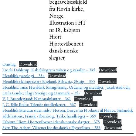
begravelsesskjold
fra Hovin kirke,
Norge.
Illustration i HT
nr 18, Esbjørn
Hiort:
Hjortevåbenet i
dansk-norske
slægter.
Omslag
Download
Troels Dahlerup: Kabelslægtens våben og vasaller – 345
Download
Heraldisk patologi – 354
Download
Heraldiske kongresser i England, Schweiz, Østrig – 355
Download
Heraldica varia: Heraldisk formgivning, Ordener og medaljer, Jakobstad och
De la Gardie, Flag i Sverige og Danmark – 357
Download
V. J. Brøndegaard: Nationalplanter – 361
Download
J. C. Bille Brahe: Talende tintallerkener – 367
Download
Heraldisk litteratur siden sidst: Hessen, Borge fra Nodaros til Ninive, Finlandsk
adelshistorie, Fransk våbenbog, Tyske håndbøger – 369
Download
Esbjørn Hiort: Hjortevåbenet i dansk-norske slægter – 375
Download
Sven Tito Achen: Våbener for det danske Flyvevåben – 385
Download