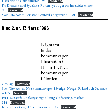
Heraldisk Selskabs aktivitet – 93
Download
Fra Ditmarsken til Sydafrika. Fjorten nye bøger om heraldiske emner –
95
Download
Sven Tito Achen: Winston Churchills begravelse – 101
Download
Bind 2, nr. 13 Marts 1966
Några nya
finska
kommunvapen.
Illustration i
HT nr 13, Nya
kommunvapen
i Norden.
Omslag
Download
Sven Tito Achen: Nya kommunvapen i Sverige, Norge, Finland och Danmark
– 105
Download
Per Hougaard: Nogle nyantagne kirurgiske foreningsmærker –
114
Download
Navn efter våben, af Sven Tito Achen 117
Download