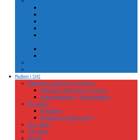
Nordiska släkt- och personvapen
Några kända nordiska släkters vapen
Riddarhusen i Sverige och Finland
Trolle och Gøye
Två nordiska FN-generalsekreterares vapen
Gustaf von Psilander – Kaptenen som vägrade
stryka flagg
Anders Fogh Rasmussens våben
Karl Gustav Idmans vapen
De nordiska ländernas riddarordnar
Nordiska heraldiska utflyktsmål
Medlem i SHS
Sällskapets aktiviteter och historia
Sällskapets aktiviteter och historia
Hedersmedlemmar / Æresmedlemmer
Bli medlem!
Bli medlem!
Betalning av medlemsavgift
Ge en gåva!
SHS vapen
Kontakt