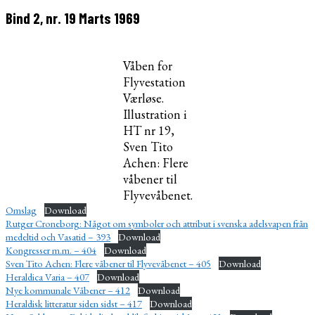
Bind 2, nr. 19 Marts 1969
Våben for
Flyvestation
Værløse.
Illustration i
HT nr 19,
Sven Tito
Achen: Flere
våbener til
Flyvevåbenet.
Omslag
Download
Rutger Croneborg: Något om symboler och attribut i svenska adelsvapen från
medeltid och Vasatid – 393
Download
Kongresser m.m. – 404
Download
Sven Tito Achen: Flere våbener til Flyvevåbenet – 405
Download
Heraldica Varia – 407
Download
Nye kommunale Våbener – 412
Download
Heraldisk litteratur siden sidst – 417
Download