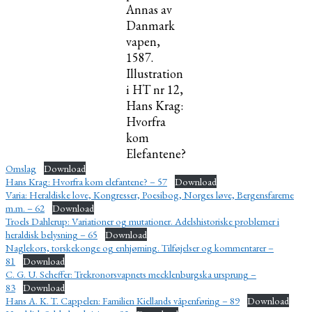
Annas av
Danmark
vapen,
1587.
Illustration
i HT nr 12,
Hans Krag:
Hvorfra
kom
Elefantene?
Omslag
Download
Hans Krag: Hvorfra kom elefantene? – 57
Download
Varia: Heraldiske love, Kongresser, Poesibog, Norges løve, Bergensfarerne
m.m. – 62
Download
Troels Dahlerup: Variationer og mutationer. Adelshistoriske problemer i
heraldisk belysning – 65
Download
Naglekors, torskekonge og enhjørning. Tilføjelser og kommentarer –
81
Download
C. G. U. Scheffer: Trekronorsvapnets mecklenburgska ursprung –
83
Download
Hans A. K. T. Cappelen: Familien Kiellands våpenføring – 89
Download