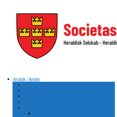
Videre
til
indhold
Heraldik i Norden
Vad är heraldik?
Delarna i ett heraldiskt vapen
Heraldikens uppkomst och utveckling i Norden
De nordiska ländernas vapen
Nordiska stads- och kommunvapen
Utvecklingen av stads- och kommunheraldiken