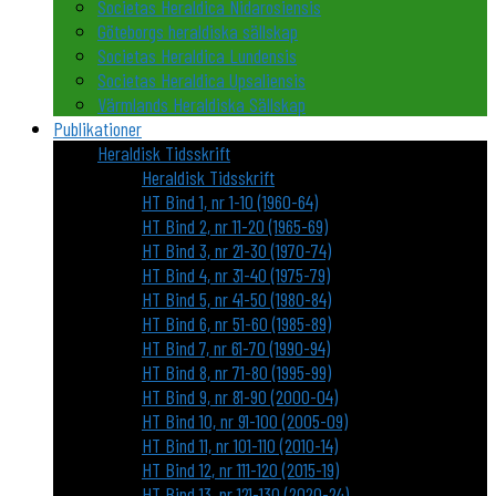
Societas Heraldica Nidarosiensis
Göteborgs heraldiska sällskap
Societas Heraldica Lundensis
Societas Heraldica Upsaliensis
Värmlands Heraldiska Sällskap
Publikationer
Heraldisk Tidsskrift
Heraldisk Tidsskrift
HT Bind 1, nr 1-10 (1960-64)
HT Bind 2, nr 11-20 (1965-69)
HT Bind 3, nr 21-30 (1970-74)
HT Bind 4, nr 31-40 (1975-79)
HT Bind 5, nr 41-50 (1980-84)
HT Bind 6, nr 51-60 (1985-89)
HT Bind 7, nr 61-70 (1990-94)
HT Bind 8, nr 71-80 (1995-99)
HT Bind 9, nr 81-90 (2000-04)
HT Bind 10, nr 91-100 (2005-09)
HT Bind 11, nr 101-110 (2010-14)
HT Bind 12, nr 111-120 (2015-19)
HT Bind 13, nr 121-130 (2020-24)