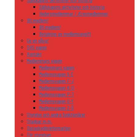
Sällskapets aktiviteter och historia
Sällskapets aktiviteter och historia
Hedersmedlemmar / Æresmedlemmer
Bli medlem!
Bli medlem!
Betalning av medlemsavgift
Ge en gåva!
SHS vapen
Kontakt
Medlemmars vapen
Medlemmars vapen
Medlemsvapen A-E
Medlemsvapen F-J
Medlemsvapen K-O
Medlemsvapen P-T
Medlemsvapen U-Y
Medlemsvapen Z-Ö
Styrelse och andra funktionärer
Stadgar m.m.
Dataskyddsinformation
För styrelsen