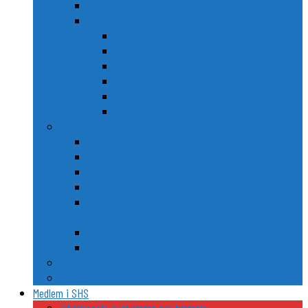
Goda råd till kommuner
Årets Nordiska Kommunvapen
2020: Ängelholm, Sverige
2021: Nordre Follo, Norge
2022: Vemo/Vehmaa, Finland
2023: Ballerup, Danmark
2024: Vopnafjarðarhreppur, Island
2025: Lerum, Sverige
Nordiska släkt- och personvapen
Några kända nordiska släkters vapen
Riddarhusen i Sverige och Finland
Trolle och Gøye
Två nordiska FN-generalsekreterares vapen
Gustaf von Psilander – Kaptenen som vägrade
stryka flagg
Anders Fogh Rasmussens våben
Karl Gustav Idmans vapen
De nordiska ländernas riddarordnar
Nordiska heraldiska utflyktsmål
Medlem i SHS