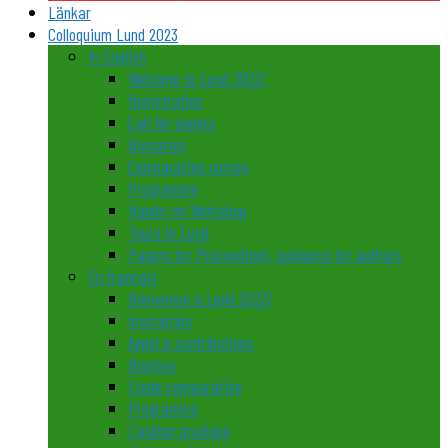
Länkar
Colloquium Lund 2023
In English
Welcome to Lund 2023!
Registration
Call for papers
Bursaries
Comparative survey
Programme
Hands-on Workshop
Tours in Lund
Papers for Proceedings, guidance for authors
En français
Bienvenue à Lund 2023!
Inscription
Appel à contributions
Bourses
Etude comparative
Programme
L’atelier pratique