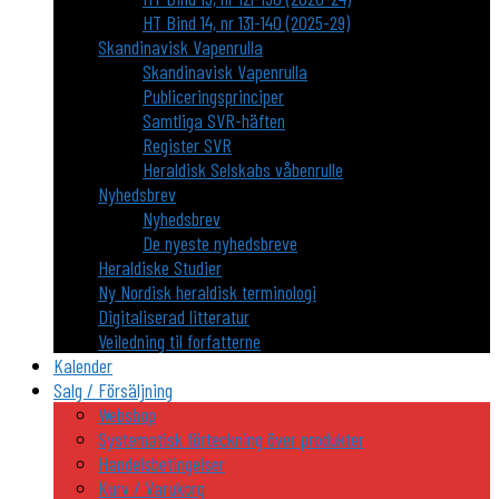
HT Bind 14, nr 131-140 (2025-29)
Skandinavisk Vapenrulla
Skandinavisk Vapenrulla
Publiceringsprinciper
Samtliga SVR-häften
Register SVR
Heraldisk Selskabs våbenrulle
Nyhedsbrev
Nyhedsbrev
De nyeste nyhedsbreve
Heraldiske Studier
Ny Nordisk heraldisk terminologi
Digitaliserad litteratur
Veiledning til forfatterne
Kalender
Salg / Försäljning
Webshop
Systematisk förteckning över produkter
Handelsbetingelser
Kurv / Varukorg