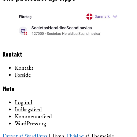
Kontakt
Kontakt
Forside
Meta
Log ind
Indlægsfeed
Kommentarfeed
WordPress.org
Drevet af WordPress
|
Tema:
FlyMag
af Themeisle.