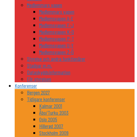
Medlemmars vapen
Medlemmars vapen
Medlemsvapen A-E
Medlemsvapen F-J
Medlemsvapen K-O
Medlemsvapen P-T
Medlemsvapen U-Y
Medlemsvapen Z-Ö
Styrelse och andra funktionärer
Stadgar m.m.
Dataskyddsinformation
För styrelsen
Konferenser
Bergen 2027
Tidigare konferenser
Kalmar 2001
Åbo/Turku 2003
Oslo 2005
Hillerød 2007
Stockholm 2009