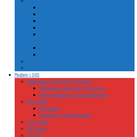
Nordiska släkt- och personvapen
Några kända nordiska släkters vapen
Riddarhusen i Sverige och Finland
Trolle och Gøye
Två nordiska FN-generalsekreterares vapen
Gustaf von Psilander – Kaptenen som vägrade
stryka flagg
Anders Fogh Rasmussens våben
Karl Gustav Idmans vapen
De nordiska ländernas riddarordnar
Nordiska heraldiska utflyktsmål
Medlem i SHS
Sällskapets aktiviteter och historia
Sällskapets aktiviteter och historia
Hedersmedlemmar / Æresmedlemmer
Bli medlem!
Bli medlem!
Betalning av medlemsavgift
Ge en gåva!
SHS vapen
Kontakt