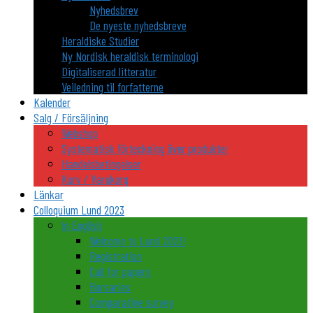
Nyhedsbrev
De nyeste nyhedsbreve
Heraldiske Studier
Ny Nordisk heraldisk terminologi
Digitaliserad litteratur
Veiledning til forfatterne
Kalender
Salg / Försäljning
Webshop
Systematisk förteckning över produkter
Handelsbetingelser
Kurv / Varukorg
Länkar
Colloquium Lund 2023
In English
Welcome to Lund 2023!
Registration
Call for papers
Bursaries
Comparative survey