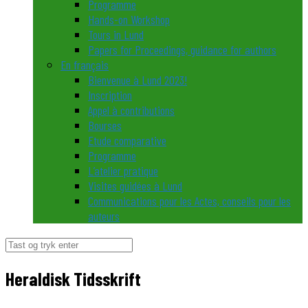
Programme
Hands-on Workshop
Tours in Lund
Papers for Proceedings, guidance for authors
En français
Bienvenue à Lund 2023!
Inscription
Appel à contributions
Bourses
Etude comparative
Programme
L’atelier pratique
Visites guidées à Lund
Communications pour les Actes, conseils pour les
auteurs
Søg
efter:
Heraldisk Tidsskrift