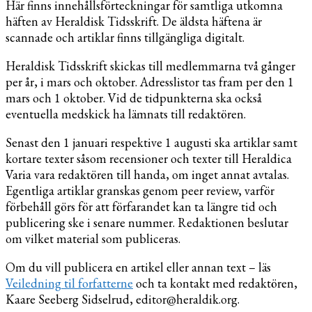
Här finns innehållsförteckningar för samtliga utkomna
häften av Heraldisk Tidsskrift. De äldsta häftena är
scannade och artiklar finns tillgängliga digitalt.
Heraldisk Tidsskrift skickas till medlemmarna två gånger
per år, i mars och oktober. Adresslistor tas fram per den 1
mars och 1 oktober. Vid de tidpunkterna ska också
eventuella medskick ha lämnats till redaktören.
Senast den 1 januari respektive 1 augusti ska artiklar samt
kortare texter såsom recensioner och texter till Heraldica
Varia vara redaktören till handa, om inget annat avtalas.
Egentliga artiklar granskas genom peer review, varför
förbehåll görs för att förfarandet kan ta längre tid och
publicering ske i senare nummer. Redaktionen beslutar
om vilket material som publiceras.
Om du vill publicera en artikel eller annan text – läs
Veiledning til forfatterne
och ta kontakt med redaktören,
Kaare Seeberg Sidselrud, editor@heraldik.org.