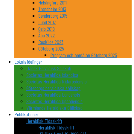
Helsingfors 2011
Trondheim 2013
Sønderborg 2015
Lund 2017
Oslo 2019
Åbo 2022
Roskilde 2023
Göteborg 2025
Program och anmälan Göteborg 2025
Lokalafdelinger
Dansk Heraldisk Selskab
Societas Heraldica Islandica
Societas Heraldica Nidarosiensis
Göteborgs heraldiska sällskap
Societas Heraldica Lundensis
Societas Heraldica Upsaliensis
Värmlands Heraldiska Sällskap
Publikationer
Heraldisk Tidsskrift
Heraldisk Tidsskrift