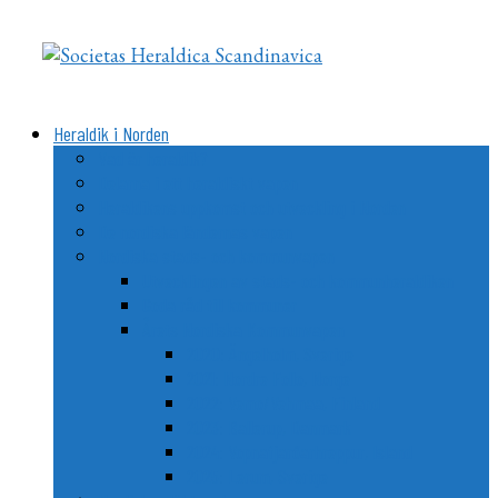
Videre
til
indhold
Heraldik i Norden
Vad är heraldik?
Delarna i ett heraldiskt vapen
Heraldikens uppkomst och utveckling i Norden
De nordiska ländernas vapen
Nordiska stads- och kommunvapen
Utvecklingen av stads- och kommunheraldiken
Goda råd till kommuner
Årets Nordiska Kommunvapen
2020: Ängelholm, Sverige
2021: Nordre Follo, Norge
2022: Vemo/Vehmaa, Finland
2023: Ballerup, Danmark
2024: Vopnafjarðarhreppur, Island
2025: Lerum, Sverige