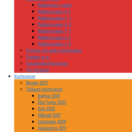
Medlemmars vapen
Medlemsvapen A-E
Medlemsvapen F-J
Medlemsvapen K-O
Medlemsvapen P-T
Medlemsvapen U-Y
Medlemsvapen Z-Ö
Styrelse och andra funktionärer
Stadgar m.m.
Dataskyddsinformation
För styrelsen
Konferenser
Bergen 2027
Tidigare konferenser
Kalmar 2001
Åbo/Turku 2003
Oslo 2005
Hillerød 2007
Stockholm 2009
Helsingfors 2011