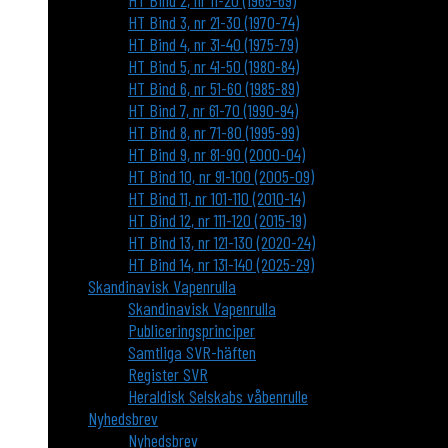
HT Bind 2, nr 11-20 (1965-69)
HT Bind 3, nr 21-30 (1970-74)
HT Bind 4, nr 31-40 (1975-79)
HT Bind 5, nr 41-50 (1980-84)
HT Bind 6, nr 51-60 (1985-89)
HT Bind 7, nr 61-70 (1990-94)
HT Bind 8, nr 71-80 (1995-99)
HT Bind 9, nr 81-90 (2000-04)
HT Bind 10, nr 91-100 (2005-09)
HT Bind 11, nr 101-110 (2010-14)
HT Bind 12, nr 111-120 (2015-19)
HT Bind 13, nr 121-130 (2020-24)
HT Bind 14, nr 131-140 (2025-29)
Skandinavisk Vapenrulla
Skandinavisk Vapenrulla
Publiceringsprinciper
Samtliga SVR-häften
Register SVR
Heraldisk Selskabs våbenrulle
Nyhedsbrev
Nyhedsbrev