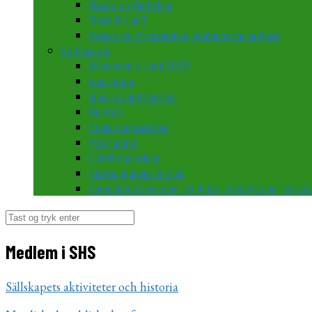
Hands-on Workshop
Tours in Lund
Papers for Proceedings, guidance for authors
En français
Bienvenue à Lund 2023!
Inscription
Appel à contributions
Bourses
Etude comparative
Programme
L’atelier pratique
Visites guidées à Lund
Communications pour les Actes, conseils pour les au
Søg
efter:
Medlem i SHS
Sällskapets aktiviteter och historia