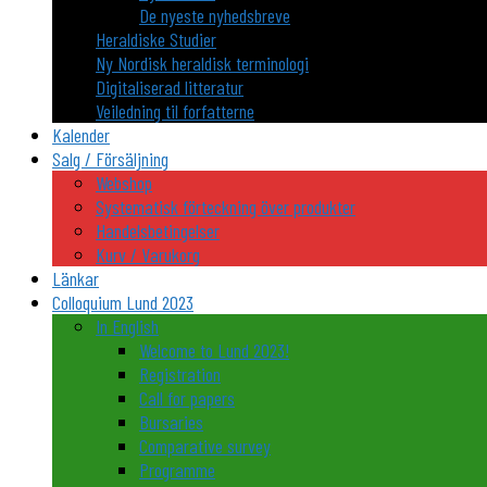
De nyeste nyhedsbreve
Heraldiske Studier
Ny Nordisk heraldisk terminologi
Digitaliserad litteratur
Veiledning til forfatterne
Kalender
Salg / Försäljning
Webshop
Systematisk förteckning över produkter
Handelsbetingelser
Kurv / Varukorg
Länkar
Colloquium Lund 2023
In English
Welcome to Lund 2023!
Registration
Call for papers
Bursaries
Comparative survey
Programme