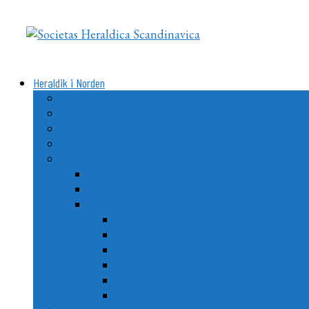
Videre
til
indhold
Heraldik i Norden
Vad är heraldik?
Delarna i ett heraldiskt vapen
Heraldikens uppkomst och utveckling i Norden
De nordiska ländernas vapen
Nordiska stads- och kommunvapen
Utvecklingen av stads- och kommunheraldiken
Goda råd till kommuner
Årets Nordiska Kommunvapen
2020: Ängelholm, Sverige
2021: Nordre Follo, Norge
2022: Vemo/Vehmaa, Finland
2023: Ballerup, Danmark
2024: Vopnafjarðarhreppur, Island
2025: Lerum, Sverige