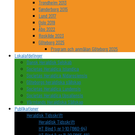
Trondheim 2013
Sønderborg 2015
Lund 2017
Oslo 2019
Åbo 2022
Roskilde 2023
Göteborg 2025
Program och anmälan Göteborg 2025
Lokalafdelinger
Dansk Heraldisk Selskab
Societas Heraldica Islandica
Societas Heraldica Nidarosiensis
Göteborgs heraldiska sällskap
Societas Heraldica Lundensis
Societas Heraldica Upsaliensis
Värmlands Heraldiska Sällskap
Publikationer
Heraldisk Tidsskrift
Heraldisk Tidsskrift
HT Bind 1, nr 1-10 (1960-64)