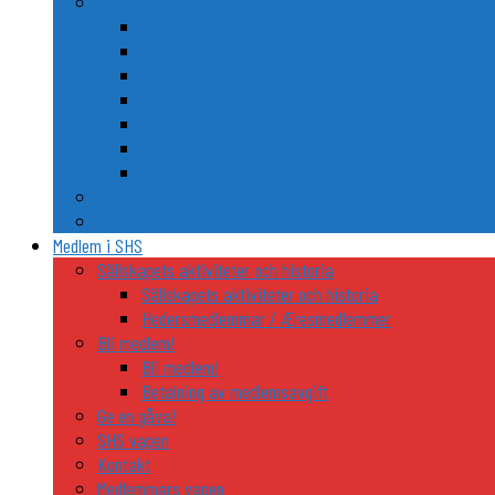
Nordiska släkt- och personvapen
Några kända nordiska släkters vapen
Riddarhusen i Sverige och Finland
Trolle och Gøye
Två nordiska FN-generalsekreterares vapen
Gustaf von Psilander – Kaptenen som vägrade stryka
Anders Fogh Rasmussens våben
Karl Gustav Idmans vapen
De nordiska ländernas riddarordnar
Nordiska heraldiska utflyktsmål
Medlem i SHS
Sällskapets aktiviteter och historia
Sällskapets aktiviteter och historia
Hedersmedlemmar / Æresmedlemmer
Bli medlem!
Bli medlem!
Betalning av medlemsavgift
Ge en gåva!
SHS vapen
Kontakt
Medlemmars vapen