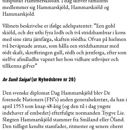
tidspunkt Hammerskiöldh. I dag skriver familiens
medlemmer sig Hammarskjöld, Hammarskiöld og
Hammarskjold.
Våbnets beskrivelse er ifølge adelspatentet: ”Een guhl
skiöld, och der uthi fyra lodh och två stridzhambrar i korss
med sine rätta järnfärga, skaften röödha. Ofvan på hielmen
två beväpnade armar, som hålla een stridzhammar med
rödt skaft, skrefferingen gull, rödh och jernferga, efter som
sielfve afmåladhe vapnet her hoss vidhare uthvijser och
tillkenna gifver”
Av Sunil Saigal
(ur Nyhedsbrev nr 26)
Den svenske diplomat Dag Hammarskjöld blev De
forenede Nationers (FN’s) anden generalsekretær, da han i
april 1953 som knap 48-årig (og den til i dag yngste
indehaver af embedet) efterfulgte normanden Trygve Lie.
Slægten Hammarskjöld stammer fra Småland eller Öland.
Den tidligst kendte stamfader, ritmester og senere oberst