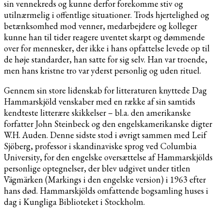
sin vennekreds og kunne derfor forekomme stiv og
utilnærmelig i offentlige situationer. Trods hjertelighed og
betænksomhed mod venner, medarbejdere og kolleger
kunne han til tider reagere uventet skarpt og dømmende
over for mennesker, der ikke i hans opfattelse levede op til
de høje standarder, han satte for sig selv. Han var troende,
men hans kristne tro var yderst personlig og uden rituel.
Gennem sin store lidenskab for litteraturen knyttede Dag
Hammarskjöld venskaber med en række af sin samtids
kendteste litterære skikkelser – bl.a. den amerikanske
forfatter John Steinbeck og den engelskamerikanske digter
W.H. Auden. Denne sidste stod i øvrigt sammen med Leif
Sjöberg, professor i skandinaviske sprog ved Columbia
University, for den engelske oversættelse af Hammarskjölds
personlige optegnelser, der blev udgivet under titlen
Vägmärken (Markings i den engelske version) i 1963 efter
hans død. Hammarskjölds omfattende bogsamling huses i
dag i Kungliga Biblioteket i Stockholm.