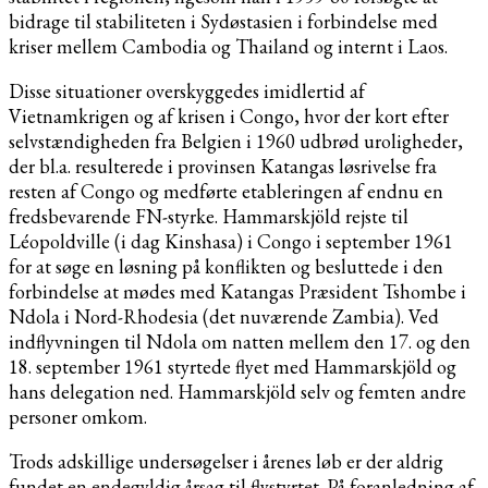
bidrage til stabiliteten i Sydøstasien i forbindelse med
kriser mellem Cambodia og Thailand og internt i Laos.
Disse situationer overskyggedes imidlertid af
Vietnamkrigen og af krisen i Congo, hvor der kort efter
selvstændigheden fra Belgien i 1960 udbrød uroligheder,
der bl.a. resulterede i provinsen Katangas løsrivelse fra
resten af Congo og medførte etableringen af endnu en
fredsbevarende FN-styrke. Hammarskjöld rejste til
Léopoldville (i dag Kinshasa) i Congo i september 1961
for at søge en løsning på konflikten og besluttede i den
forbindelse at mødes med Katangas Præsident Tshombe i
Ndola i Nord-Rhodesia (det nuværende Zambia). Ved
indflyvningen til Ndola om natten mellem den 17. og den
18. september 1961 styrtede flyet med Hammarskjöld og
hans delegation ned. Hammarskjöld selv og femten andre
personer omkom.
Trods adskillige undersøgelser i årenes løb er der aldrig
fundet en endegyldig årsag til flystyrtet. På foranledning af