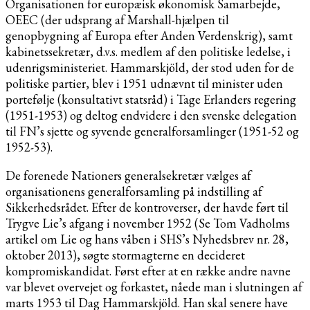
Organisationen for europæisk økonomisk Samarbejde,
OEEC (der udsprang af Marshall-hjælpen til
genopbygning af Europa efter Anden Verdenskrig), samt
kabinetssekretær, d.v.s. medlem af den politiske ledelse, i
udenrigsministeriet. Hammarskjöld, der stod uden for de
politiske partier, blev i 1951 udnævnt til minister uden
portefølje (konsultativt statsråd) i Tage Erlanders regering
(1951-1953) og deltog endvidere i den svenske delegation
til FN’s sjette og syvende generalforsamlinger (1951-52 og
1952-53).
De forenede Nationers generalsekretær vælges af
organisationens generalforsamling på indstilling af
Sikkerhedsrådet. Efter de kontroverser, der havde ført til
Trygve Lie’s afgang i november 1952 (Se Tom Vadholms
artikel om Lie og hans våben i SHS’s Nyhedsbrev nr. 28,
oktober 2013), søgte stormagterne en decideret
kompromiskandidat. Først efter at en række andre navne
var blevet overvejet og forkastet, nåede man i slutningen af
marts 1953 til Dag Hammarskjöld. Han skal senere have