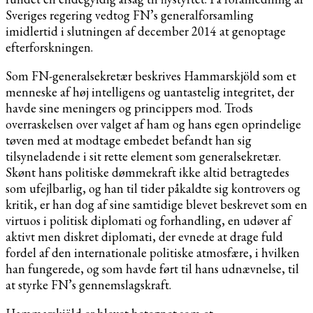
Sveriges regering vedtog FN’s generalforsamling
imidlertid i slutningen af december 2014 at genoptage
efterforskningen.
Som FN-generalsekretær beskrives Hammarskjöld som et
menneske af høj intelligens og uantastelig integritet, der
havde sine meningers og princippers mod. Trods
overraskelsen over valget af ham og hans egen oprindelige
tøven med at modtage embedet befandt han sig
tilsyneladende i sit rette element som generalsekretær.
Skønt hans politiske dømmekraft ikke altid betragtedes
som ufejlbarlig, og han til tider påkaldte sig kontrovers og
kritik, er han dog af sine samtidige blevet beskrevet som en
virtuos i politisk diplomati og forhandling, en udøver af
aktivt men diskret diplomati, der evnede at drage fuld
fordel af den internationale politiske atmosfære, i hvilken
han fungerede, og som havde ført til hans udnævnelse, til
at styrke FN’s gennemslagskraft.