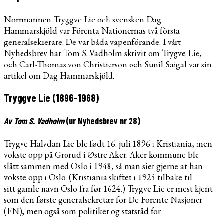
Norrmannen Tryggve Lie och svensken Dag
Hammarskjöld var Förenta Nationernas två första
generalsekrerare. De var båda vapenförande. I vårt
Nyhedsbrev har Tom S. Vadholm skrivit om Trygve Lie,
och Carl-Thomas von Christierson och Sunil Saigal var sin
artikel om Dag Hammarskjöld.
Tryggve Lie (1896-1968)
Av Tom S. Vadholm
(ur Nyhedsbrev nr 28)
Trygve Halvdan Lie ble født 16. juli 1896 i Kristiania, men
vokste opp på Grorud i Østre Aker. Aker kommune ble
slått sammen med Oslo i 1948, så man sier gjerne at han
vokste opp i Oslo. (Kristiania skiftet i 1925 tilbake til
sitt gamle navn Oslo fra før 1624.) Trygve Lie er mest kjent
som den første generalsekretær for De Forente Nasjoner
(FN), men også som politiker og statsråd for