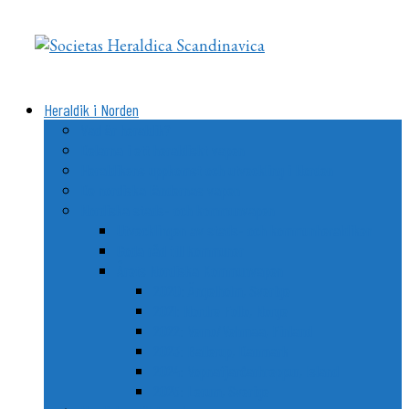
Videre
til
indhold
Heraldik i Norden
Vad är heraldik?
Delarna i ett heraldiskt vapen
Heraldikens uppkomst och utveckling i Norden
De nordiska ländernas vapen
Nordiska stads- och kommunvapen
Utvecklingen av stads- och kommunheraldiken
Goda råd till kommuner
Årets Nordiska Kommunvapen
2020: Ängelholm, Sverige
2021: Nordre Follo, Norge
2022: Vemo/Vehmaa, Finland
2023: Ballerup, Danmark
2024: Vopnafjarðarhreppur, Island
2025: Lerum, Sverige