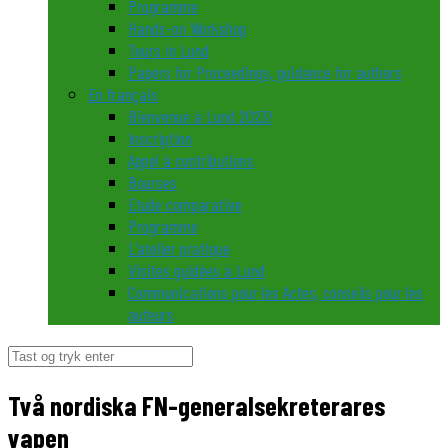
Programme
Hands-on Workshop
Tours in Lund
Papers for Proceedings, guidance for authors
En français
Bienvenue à Lund 2023!
Inscription
Appel à contributions
Bourses
Etude comparative
Programme
L’atelier pratique
Visites guidées à Lund
Communications pour les Actes, conseils pour les
auteurs
Søg
efter:
Två nordiska FN-generalsekreterares
vapen