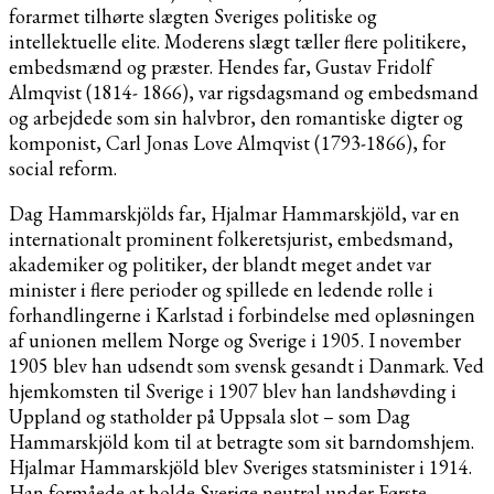
forarmet tilhørte slægten Sveriges politiske og
intellektuelle elite. Moderens slægt tæller flere politikere,
embedsmænd og præster. Hendes far, Gustav Fridolf
Almqvist (1814- 1866), var rigsdagsmand og embedsmand
og arbejdede som sin halvbror, den romantiske digter og
komponist, Carl Jonas Love Almqvist (1793-1866), for
social reform.
Dag Hammarskjölds far, Hjalmar Hammarskjöld, var en
internationalt prominent folkeretsjurist, embedsmand,
akademiker og politiker, der blandt meget andet var
minister i flere perioder og spillede en ledende rolle i
forhandlingerne i Karlstad i forbindelse med opløsningen
af unionen mellem Norge og Sverige i 1905. I november
1905 blev han udsendt som svensk gesandt i Danmark. Ved
hjemkomsten til Sverige i 1907 blev han landshøvding i
Uppland og statholder på Uppsala slot – som Dag
Hammarskjöld kom til at betragte som sit barndomshjem.
Hjalmar Hammarskjöld blev Sveriges statsminister i 1914.
Han formåede at holde Sverige neutral under Første