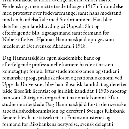
Verdenskrig, men måtte træde tilbage i 1917 i forbindelse
med protester over fødevaremangel samt hans modstand
mod en handelsaftale med Storbritannien. Han blev
derefter igen landshøvding på Uppsala Slot og
efterfølgende bl.a. rigsdagsmand samt formand for
Nobelstiftelsen. Hjalmar Hammarskjöld optoges som
medlem af Det svenske Akademi i 1918.
Dag Hammarskjölds egen akademiske bane og
efterfølgende professionelle karriere havde et næsten
kometagtigt forløb. Efter studentereksamen og studier i
romanske sprog, praktisk filosofi og nationaløkonomi ved
Uppsala Universitet blev han filosofisk kandidat og derefter
både filosofisk licentiat og juridisk kandidat. I 1933 modtog
han som 28-årig doktorgraden i nationaløkonomi. Efter
studierne arbejdede Dag Hammarskjöld først i den svenske
arbejdsløshedskommission og derefter i Sveriges Riksbank.
Senere blev han statssekretær i Finansministeriet og
formand for Riksbankens bestyrelse, svensk delegat i