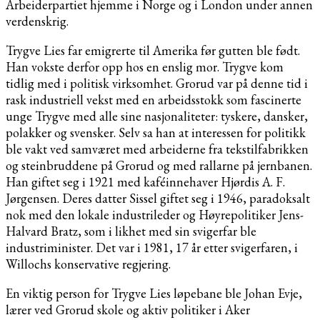
Arbeiderpartiet hjemme i Norge og i London under annen
verdenskrig.
Trygve Lies far emigrerte til Amerika før gutten ble født.
Han vokste derfor opp hos en enslig mor. Trygve kom
tidlig med i politisk virksomhet. Grorud var på denne tid i
rask industriell vekst med en arbeidsstokk som fascinerte
unge Trygve med alle sine nasjonaliteter: tyskere, dansker,
polakker og svensker. Selv sa han at interessen for politikk
ble vakt ved samværet med arbeiderne fra tekstilfabrikken
og steinbruddene på Grorud og med rallarne på jernbanen.
Han giftet seg i 1921 med kaféinnehaver Hjørdis A. F.
Jørgensen. Deres datter Sissel giftet seg i 1946, paradoksalt
nok med den lokale industrileder og Høyrepolitiker Jens-
Halvard Bratz, som i likhet med sin svigerfar ble
industriminister. Det var i 1981, 17 år etter svigerfaren, i
Willochs konservative regjering.
En viktig person for Trygve Lies løpebane ble Johan Evje,
lærer ved Grorud skole og aktiv politiker i Aker