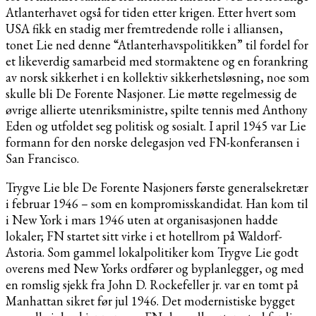
Atlanterhavet også for tiden etter krigen. Etter hvert som
USA fikk en stadig mer fremtredende rolle i alliansen,
tonet Lie ned denne “Atlanterhavspolitikken” til fordel for
et likeverdig samarbeid med stormaktene og en forankring
av norsk sikkerhet i en kollektiv sikkerhetsløsning, noe som
skulle bli De Forente Nasjoner. Lie møtte regelmessig de
øvrige allierte utenriksministre, spilte tennis med Anthony
Eden og utfoldet seg politisk og sosialt. I april 1945 var Lie
formann for den norske delegasjon ved FN-konferansen i
San Francisco.
Trygve Lie ble De Forente Nasjoners første generalsekretær
i februar 1946 – som en kompromisskandidat. Han kom til
i New York i mars 1946 uten at organisasjonen hadde
lokaler; FN startet sitt virke i et hotellrom på Waldorf-
Astoria. Som gammel lokalpolitiker kom Trygve Lie godt
overens med New Yorks ordfører og byplanlegger, og med
en romslig sjekk fra John D. Rockefeller jr. var en tomt på
Manhattan sikret før jul 1946. Det modernistiske bygget