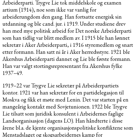
Arbeiderparti. Trygve Lie tok middelskole og examen
artium (1914), noe som ikke var vanlig for
arbeiderungdom den gang. Han fortsatte energisk sin
utdanning og ble cand. jur. i 1919. Under studiene drev
han med mye politisk arbeid for Det norske Arbeiderparti
som han tidlig var blitt medlem av. I 1915 ble han lønnet
sekretær i Aker Arbeiderparti, i 1916 styremedlem og snart
etter formann. Han satt ni år i Aker herredsstyre. 1921 ble
Akershus Arbeiderparti dannet og Lie ble første formann.
Han var valgt stortingsrepresentant fra Akershus fylke
1937–49.
1919–22 var Trygve Lie sekretær på Arbeiderpartiets
kontor. 1921 var han sekretær for en partidelegasjon til
Moskva og fikk et møte med Lenin. Det var starten på en
mangeårig kontakt med Sovjetunionen. 1922 ble Trygve
Lie tilsatt som juridisk konsulent i Arbeidernes faglige
Landsorganisasjon (dagens LO). Han håndterte i disse
årene bl.a. de kjente organisasjonspolitiske konfliktene som
Menstadslaget og skogsarbeidernes kamp for