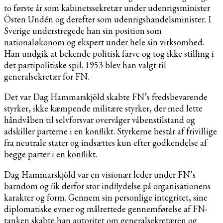
to første år som kabinetssekretær under udenrigsminister
Östen Undén og derefter som udenrigshandelsminister. I
Sverige understregede han sin position som
nationaløkonom og ekspert under hele sin virksomhed.
Han undgik at bekende politisk farve og tog ikke stilling i
det partipolitiske spil. 1953 blev han valgt til
generalsekretær for FN.
Det var Dag Hammarskjöld skabte FN’s fredsbevarende
styrker, ikke kæmpende militære styrker, der med lette
håndvåben til selvforsvar overvåger våbenstilstand og
adskiller parterne i en konflikt. Styrkerne består af frivillige
fra neutrale stater og indsættes kun efter godkendelse af
begge parter i en konflikt.
Dag Hammarskjöld var en visionær leder under FN’s
barndom og fik derfor stor indflydelse på organisationens
karakter og form. Gennem sin personlige integritet, sine
diplomatiske evner og målrettede gennemførelse af FN-
tanken skabte han autoritet om generalsekretæren og