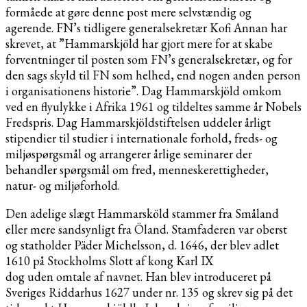
formåede at gøre denne post mere selvstændig og
agerende. FN’s tidligere generalsekretær Kofi Annan har
skrevet, at ”Hammarskjöld har gjort mere for at skabe
forventninger til posten som FN’s generalsekretær, og for
den sags skyld til FN som helhed, end nogen anden person
i organisationens historie”. Dag Hammarskjöld omkom
ved en flyulykke i Afrika 1961 og tildeltes samme år Nobels
Fredspris. Dag Hammarskjöldstiftelsen uddeler årligt
stipendier til studier i internationale forhold, freds- og
miljøspørgsmål og arrangerer årlige seminarer der
behandler spørgsmål om fred, menneskerettigheder,
natur- og miljøforhold.
Den adelige slægt Hammarsköld stammer fra Småland
eller mere sandsynligt fra Öland. Stamfaderen var oberst
og statholder Päder Michelsson, d. 1646, der blev adlet
1610 på Stockholms Slott af kong Karl IX
dog uden omtale af navnet. Han blev introduceret på
Sveriges Riddarhus 1627 under nr. 135 og skrev sig på det