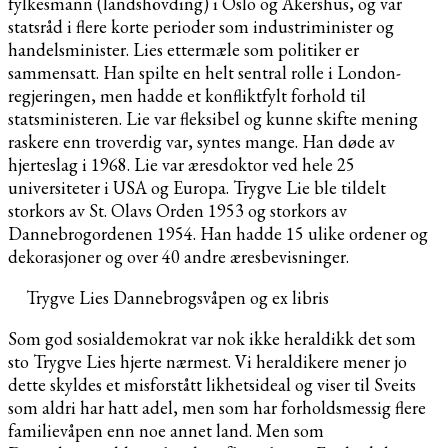
fylkesmann (landshövding) i Oslo og Akershus, og var
statsråd i flere korte perioder som industriminister og
handelsminister. Lies ettermæle som politiker er
sammensatt. Han spilte en helt sentral rolle i London-
regjeringen, men hadde et konfliktfylt forhold til
statsministeren. Lie var fleksibel og kunne skifte mening
raskere enn troverdig var, syntes mange. Han døde av
hjerteslag i 1968. Lie var æresdoktor ved hele 25
universiteter i USA og Europa. Trygve Lie ble tildelt
storkors av St. Olavs Orden 1953 og storkors av
Dannebrogordenen 1954. Han hadde 15 ulike ordener og
dekorasjoner og over 40 andre æresbevisninger.
Trygve Lies Dannebrogsvåpen og ex libris
Som god sosialdemokrat var nok ikke heraldikk det som
sto Trygve Lies hjerte nærmest. Vi heraldikere mener jo
dette skyldes et misforstått likhetsideal og viser til Sveits
som aldri har hatt adel, men som har forholdsmessig flere
familievåpen enn noe annet land. Men som