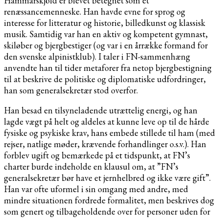
Hammarskjöld er blevet betegnet som et
renæssancemenneske. Han havde evne for sprog og
interesse for litteratur og historie, billedkunst og klassisk
musik. Samtidig var han en aktiv og kompetent gymnast,
skiløber og bjergbestiger (og var i en årrække formand for
den svenske alpinistklub). I taler i FN-sammenhæng
anvendte han til tider metaforer fra netop bjergbestigning
til at beskrive de politiske og diplomatiske udfordringer,
han som generalsekretær stod overfor.
Han besad en tilsyneladende utrættelig energi, og han
lagde vægt på helt og aldeles at kunne leve op til de hårde
fysiske og psykiske krav, hans embede stillede til ham (med
rejser, natlige møder, krævende forhandlinger o.s.v.). Han
forblev ugift og bemærkede på et tidspunkt, at FN’s
charter burde indeholde en klausul om, at ”FN’s
generalsekretær bør have et jernhelbred og ikke være gift”.
Han var ofte uformel i sin omgang med andre, med
mindre situationen fordrede formalitet, men beskrives dog
som genert og tilbageholdende over for personer uden for