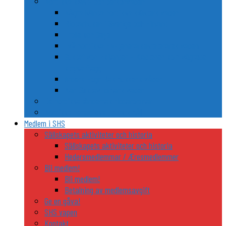
Nordiska släkt- och personvapen
Några kända nordiska släkters vapen
Riddarhusen i Sverige och Finland
Trolle och Gøye
Två nordiska FN-generalsekreterares vapen
Gustaf von Psilander – Kaptenen som vägrade
stryka flagg
Anders Fogh Rasmussens våben
Karl Gustav Idmans vapen
De nordiska ländernas riddarordnar
Nordiska heraldiska utflyktsmål
Medlem i SHS
Sällskapets aktiviteter och historia
Sällskapets aktiviteter och historia
Hedersmedlemmar / Æresmedlemmer
Bli medlem!
Bli medlem!
Betalning av medlemsavgift
Ge en gåva!
SHS vapen
Kontakt