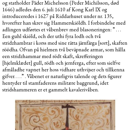
og statholder Päder Michelsson (Peder Michilsson, død
1646) adledes den 6. juli 1610 af Kong Karl IX og
introduceredes i 1627 på Riddarhuset under nr. 135,
hvorefter han skrev sig Hammerskiöldh. I forbindelse med
adlingen udførtes et våbenbrev med blasoneringen: ” . . .
Een guhl skiöld, och der uthi fyra lodh och två
stridzhambrar i korss med sine rätta järnfärga [sort], skaften
röödha. Ofvan på hielmen två beväpnade armar, som hålla
een stridzhammar med rödt skaft, skrefferingen
[hjelmklædet] gull, rödh och jernferga, efter som sielfve
afmåladhe vapnet her hoss vidhare uthvijser och tillkenna
gifver. . . .” . Våbenet er naturligvis talende og dets figurer
hentyder til stamfaderens militære baggrund, idet
stridshammeren er et gammelt kavalerivåben.