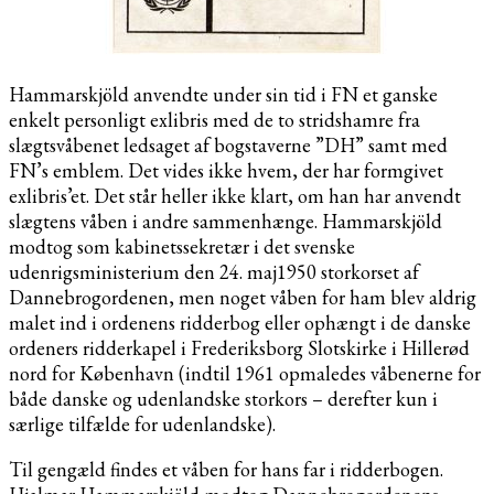
Hammarskjöld anvendte under sin tid i FN et ganske
enkelt personligt exlibris med de to stridshamre fra
slægtsvåbenet ledsaget af bogstaverne ”DH” samt med
FN’s emblem. Det vides ikke hvem, der har formgivet
exlibris’et. Det står heller ikke klart, om han har anvendt
slægtens våben i andre sammenhænge. Hammarskjöld
modtog som kabinetssekretær i det svenske
udenrigsministerium den 24. maj1950 storkorset af
Dannebrogordenen, men noget våben for ham blev aldrig
malet ind i ordenens ridderbog eller ophængt i de danske
ordeners ridderkapel i Frederiksborg Slotskirke i Hillerød
nord for København (indtil 1961 opmaledes våbenerne for
både danske og udenlandske storkors – derefter kun i
særlige tilfælde for udenlandske).
Til gengæld findes et våben for hans far i ridderbogen.