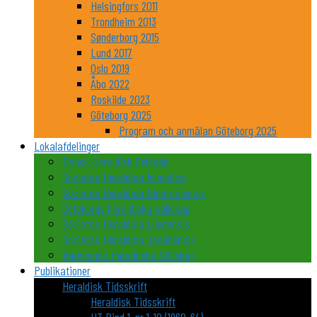
Helsingfors 2011
Trondheim 2013
Sønderborg 2015
Lund 2017
Oslo 2019
Åbo 2022
Roskilde 2023
Göteborg 2025
Program och anmälan Göteborg 2025
Lokalafdelinger
Dansk Heraldisk Selskab
Societas Heraldica Islandica
Societas Heraldica Nidarosiensis
Göteborgs heraldiska sällskap
Societas Heraldica Lundensis
Societas Heraldica Upsaliensis
Värmlands Heraldiska Sällskap
Publikationer
Heraldisk Tidsskrift
Heraldisk Tidsskrift