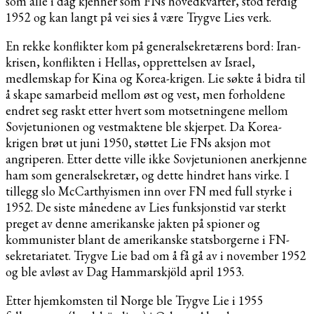
som alle i dag kjenner som FNs hovedkvarter, stod ferdig
1952 og kan langt på vei sies å være Trygve Lies verk.
En rekke konflikter kom på generalsekretærens bord: Iran-
krisen, konflikten i Hellas, opprettelsen av Israel,
medlemskap for Kina og Korea-krigen. Lie søkte å bidra til
å skape samarbeid mellom øst og vest, men forholdene
endret seg raskt etter hvert som motsetningene mellom
Sovjetunionen og vestmaktene ble skjerpet. Da Korea-
krigen brøt ut juni 1950, støttet Lie FNs aksjon mot
angriperen. Etter dette ville ikke Sovjetunionen anerkjenne
ham som generalsekretær, og dette hindret hans virke. I
tillegg slo McCarthyismen inn over FN med full styrke i
1952. De siste månedene av Lies funksjonstid var sterkt
preget av denne amerikanske jakten på spioner og
kommunister blant de amerikanske statsborgerne i FN-
sekretariatet. Trygve Lie bad om å få gå av i november 1952
og ble avløst av Dag Hammarskjöld april 1953.
Etter hjemkomsten til Norge ble Trygve Lie i 1955