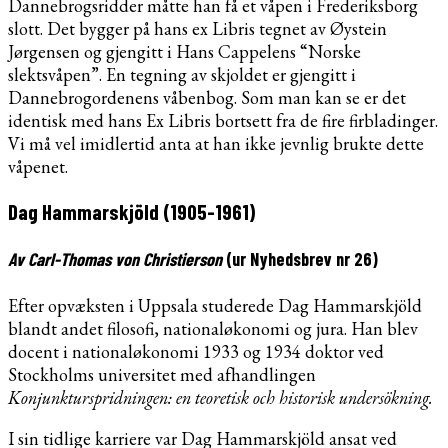
Dannebrogsridder måtte han få et våpen i Frederiksborg
slott. Det bygger på hans ex Libris tegnet av Øystein
Jørgensen og gjengitt i Hans Cappelens “Norske
slektsvåpen”. En tegning av skjoldet er gjengitt i
Dannebrogordenens våbenbog. Som man kan se er det
identisk med hans Ex Libris bortsett fra de fire firbladinger.
Vi må vel imidlertid anta at han ikke jevnlig brukte dette
våpenet.
Dag Hammarskjöld (1905-1961)
Av Carl-Thomas von Christierson
(ur Nyhedsbrev nr 26)
Efter opvæksten i Uppsala studerede Dag Hammarskjöld
blandt andet filosofi, nationaløkonomi og jura. Han blev
docent i nationaløkonomi 1933 og 1934 doktor ved
Stockholms universitet med afhandlingen
Konjunkturspridningen: en teoretisk och historisk undersökning.
I sin tidlige karriere var Dag Hammarskjöld ansat ved