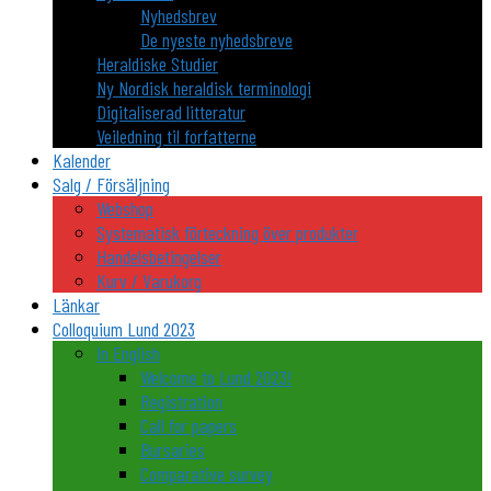
Nyhedsbrev
De nyeste nyhedsbreve
Heraldiske Studier
Ny Nordisk heraldisk terminologi
Digitaliserad litteratur
Veiledning til forfatterne
Kalender
Salg / Försäljning
Webshop
Systematisk förteckning över produkter
Handelsbetingelser
Kurv / Varukorg
Länkar
Colloquium Lund 2023
In English
Welcome to Lund 2023!
Registration
Call for papers
Bursaries
Comparative survey