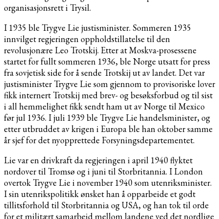
organisasjonsrett i Trysil.
I 1935 ble Trygve Lie justisminister. Sommeren 1935
innvilget regjeringen oppholdstillatelse til den
revolusjonære Leo Trotskij. Etter at Moskva-prosessene
startet for fullt sommeren 1936, ble Norge utsatt for press
fra sovjetisk side for å sende Trotskij ut av landet. Det var
justisminister Trygve Lie som gjennom to provisoriske lover
fikk internert Trotskij med brev- og besøksforbud og til sist
i all hemmelighet fikk sendt ham ut av Norge til Mexico
før jul 1936. I juli 1939 ble Trygve Lie handelsminister, og
etter utbruddet av krigen i Europa ble han oktober samme
år sjef for det nyopprettede Forsyningsdepartementet.
Lie var en drivkraft da regjeringen i april 1940 flyktet
nordover til Tromsø og i juni til Storbritannia. I London
overtok Trygve Lie i november 1940 som utenriksminister.
I sin utenrikspolitikk ønsket han å opparbeide et godt
tillitsforhold til Storbritannia og USA, og han tok til orde
for et militært samarbeid mellom landene ved det nordlige