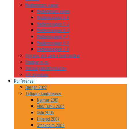
Medlemmars vapen
Medlemmars vapen
Medlemsvapen A-E
Medlemsvapen F-J
Medlemsvapen K-O
Medlemsvapen P-T
Medlemsvapen U-Y
Medlemsvapen Z-Ö
Styrelse och andra funktionärer
Stadgar m.m.
Dataskyddsinformation
För styrelsen
Konferenser
Bergen 2027
Tidigare konferenser
Kalmar 2001
Åbo/Turku 2003
Oslo 2005
Hillerød 2007
Stockholm 2009