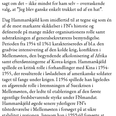
sagt om det – ikke mindst for ham selv – overraskende
valg, at ”Jeg blev ganske enkelt trukket ud af en hat”.
Dag Hammarskjöld kom imidlertid til at tegne sig som én
af de mest markante skikkelser i FN’s historie og
definerede på mange måder organisationens rolle samt
udstrækningen af generalsekretærens bemyndigelse.
Perioden fra 1954 til 1961 karakteriseredes af bl.a. den
gradvise intensivering af den kolde krig, konflikten i
Mellemøsten, den begyndende afkolonisering af Afrika
samt efterdønningerne af Korea-krigen. Hammarskjöld
spillede en kritisk rolle i forhandlinger med Kina i 1954-
1955, der resulterede i løsladelsen af amerikanske soldater
taget til fange under krigen. I 1956 spillede han ligeledes
en afgørende rolle i bremsningen af Suezkrisen i
Mellemøsten, der ledte til etableringen af den første
egentlige fredsbevarende styrke under FNmandat.
Hammarskjöld øgede senere yderligere FN’s
tilstedeværelse i Mellemøsten i forsøget på at sikre
stabilitet i regionen, ligesom han i 1959-60 forsøgte at