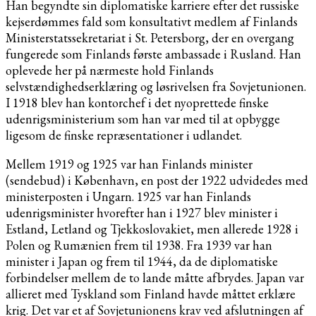
Han begyndte sin diplomatiske karriere efter det russiske
kejserdømmes fald som konsultativt medlem af Finlands
Ministerstatssekretariat i St. Petersborg, der en overgang
fungerede som Finlands første ambassade i Rusland. Han
oplevede her på nærmeste hold Finlands
selvstændighedserklæring og løsrivelsen fra Sovjetunionen.
I 1918 blev han kontorchef i det nyoprettede finske
udenrigsministerium som han var med til at opbygge
ligesom de finske repræsentationer i udlandet.
Mellem 1919 og 1925 var han Finlands minister
(sendebud) i København, en post der 1922 udvidedes med
ministerposten i Ungarn. 1925 var han Finlands
udenrigsminister hvorefter han i 1927 blev minister i
Estland, Letland og Tjekkoslovakiet, men allerede 1928 i
Polen og Rumænien frem til 1938. Fra 1939 var han
minister i Japan og frem til 1944, da de diplomatiske
forbindelser mellem de to lande måtte afbrydes. Japan var
allieret med Tyskland som Finland havde måttet erklære
krig. Det var et af Sovjetunionens krav ved afslutningen af