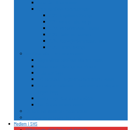
Goda råd till kommuner
Årets Nordiska Kommunvapen
2020: Ängelholm, Sverige
2021: Nordre Follo, Norge
2022: Vemo/Vehmaa, Finland
2023: Ballerup, Danmark
2024: Vopnafjarðarhreppur, Island
2025: Lerum, Sverige
Nordiska släkt- och personvapen
Några kända nordiska släkters vapen
Riddarhusen i Sverige och Finland
Trolle och Gøye
Två nordiska FN-generalsekreterares vapen
Gustaf von Psilander – Kaptenen som vägrade
stryka flagg
Anders Fogh Rasmussens våben
Karl Gustav Idmans vapen
De nordiska ländernas riddarordnar
Nordiska heraldiska utflyktsmål
Medlem i SHS