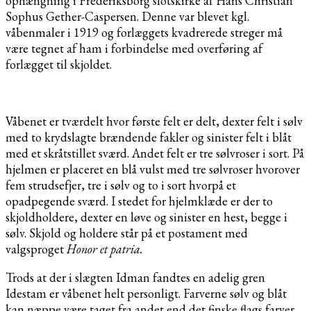
ophængning i Frederiksborg slotskirke af Hans Christian
Sophus Gether-Caspersen. Denne var blevet kgl.
våbenmaler i 1919 og forlæggets kvadrerede streger må
være tegnet af ham i forbindelse med overføring af
forlægget til skjoldet.
Våbenet er tværdelt hvor første felt er delt, dexter felt i sølv
med to krydslagte brændende fakler og sinister felt i blåt
med et skråtstillet sværd. Andet felt er tre sølvroser i sort. På
hjelmen er placeret en blå vulst med tre sølvroser hvorover
fem strudsefjer, tre i sølv og to i sort hvorpå et
opadpegende sværd. I stedet for hjelmklæde er der to
skjoldholdere, dexter en løve og sinister en hest, begge i
sølv. Skjold og holdere står på et postament med
valgsproget
Honor et patria.
Trods at der i slægten Idman fandtes en adelig gren
Idestam er våbenet helt personligt. Farverne sølv og blåt
kan næppe være taget fra andet end det finske flags farver