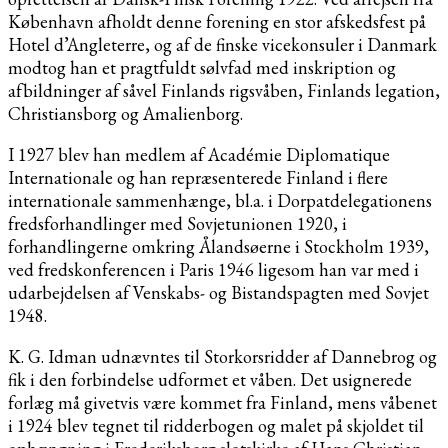
København afholdt denne forening en stor afskedsfest på
Hotel d’Angleterre, og af de finske vicekonsuler i Danmark
modtog han et pragtfuldt sølvfad med inskription og
afbildninger af såvel Finlands rigsvåben, Finlands legation,
Christiansborg og Amalienborg.
I 1927 blev han medlem af Académie Diplomatique
Internationale og han repræsenterede Finland i flere
internationale sammenhænge, bl.a. i Dorpatdelegationens
fredsforhandlinger med Sovjetunionen 1920, i
forhandlingerne omkring Ålandsøerne i Stockholm 1939,
ved fredskonferencen i Paris 1946 ligesom han var med i
udarbejdelsen af Venskabs- og Bistandspagten med Sovjet
1948.
K. G. Idman udnævntes til Storkorsridder af Dannebrog og
fik i den forbindelse udformet et våben. Det usignerede
forlæg må givetvis være kommet fra Finland, mens våbenet
i 1924 blev tegnet til ridderbogen og malet på skjoldet til