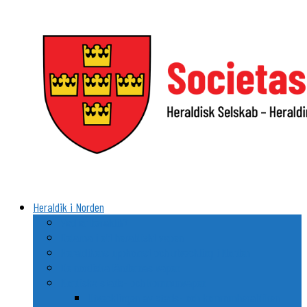
Videre
til
indhold
Heraldik i Norden
Vad är heraldik?
Delarna i ett heraldiskt vapen
Heraldikens uppkomst och utveckling i Norden
De nordiska ländernas vapen
Nordiska stads- och kommunvapen
Utvecklingen av stads- och kommunheraldiken