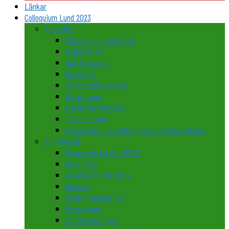
Länkar
Colloquium Lund 2023
In English
Welcome to Lund 2023!
Registration
Call for papers
Bursaries
Comparative survey
Programme
Hands-on Workshop
Tours in Lund
Papers for Proceedings, guidance for authors
En français
Bienvenue à Lund 2023!
Inscription
Appel à contributions
Bourses
Etude comparative
Programme
L’atelier pratique