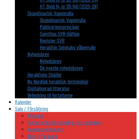
HT Bind 14, nr 131-140 (2025-29)
Skandinavisk Vapenrulla
Skandinavisk Vapenrulla
Publiceringsprinciper
Samtliga SVR-häften
Register SVR
Heraldisk Selskabs våbenrulle
Nyhedsbrev
Nyhedsbrev
De nyeste nyhedsbreve
Heraldiske Studier
Ny Nordisk heraldisk terminologi
Digitaliserad litteratur
Veiledning til forfatterne
Kalender
Salg / Försäljning
Webshop
Systematisk förteckning över produkter
Handelsbetingelser
Kurv / Varukorg