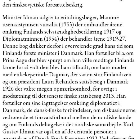
den finsksovjetiske fortsættelseskrig.
Minister Idman udgav to erindringsbøger, Mamme
itsenäsistymisen vuosilta (1953) der omhandler årene
omkring Finlands selvstændighedserklæring 1917 og
Diplomatminnen (1954) der behandler årene 1919-27.
Denne bog dækker derfor i overvejende grad hans tid som
Finlands første minister i Danmark. Han fortæller bl.a. om
Prins Aage der blev spurgt om han ville modtage Finlands
krone for så vidt den blev ham tilbudt, om hans møder
med enkekejserinde Dagmar, der var en stor Finlandsven
og om præsident Lauri Relanders statsbesøg i Danmark
1926 der vakte megen opmærksomhed, for øvrigt i
modsætning til det seneste finske statsbesøg 2013. Han
fortæller om sine iagttagelser omkring diplomatiet i
Danmark, de dansk-finske forbindelser, om diskussionerne
vedrørende et forsvarsforbund mellem de nordiske lande
og om Finlands deltagelse i det nordiske samarbejde. Karl
Gustav Idman var også en af de centrale personer i
oprettelsen af Dansk-Finsk Forening 1922. Ved afrejsen fra