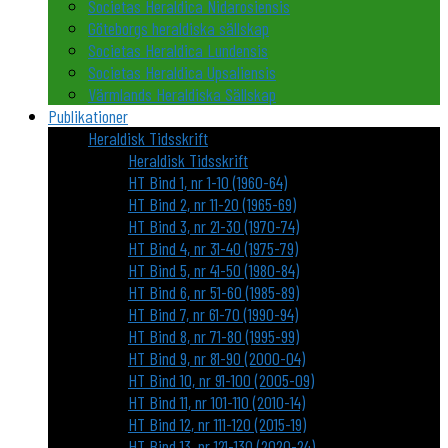
Societas Heraldica Nidarosiensis
Göteborgs heraldiska sällskap
Societas Heraldica Lundensis
Societas Heraldica Upsaliensis
Värmlands Heraldiska Sällskap
Publikationer
Heraldisk Tidsskrift
Heraldisk Tidsskrift
HT Bind 1, nr 1-10 (1960-64)
HT Bind 2, nr 11-20 (1965-69)
HT Bind 3, nr 21-30 (1970-74)
HT Bind 4, nr 31-40 (1975-79)
HT Bind 5, nr 41-50 (1980-84)
HT Bind 6, nr 51-60 (1985-89)
HT Bind 7, nr 61-70 (1990-94)
HT Bind 8, nr 71-80 (1995-99)
HT Bind 9, nr 81-90 (2000-04)
HT Bind 10, nr 91-100 (2005-09)
HT Bind 11, nr 101-110 (2010-14)
HT Bind 12, nr 111-120 (2015-19)
HT Bind 13, nr 121-130 (2020-24)