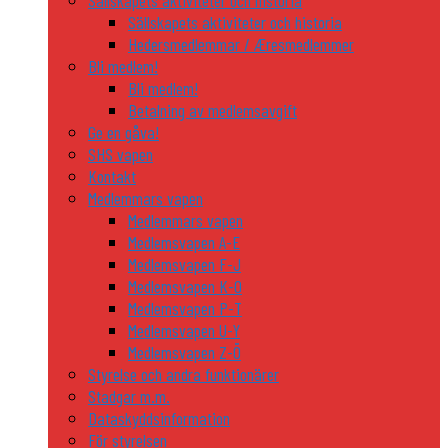
Sällskapets aktiviteter och historia
Sällskapets aktiviteter och historia
Hedersmedlemmar / Æresmedlemmer
Bli medlem!
Bli medlem!
Betalning av medlemsavgift
Ge en gåva!
SHS vapen
Kontakt
Medlemmars vapen
Medlemmars vapen
Medlemsvapen A-E
Medlemsvapen F-J
Medlemsvapen K-O
Medlemsvapen P-T
Medlemsvapen U-Y
Medlemsvapen Z-Ö
Styrelse och andra funktionärer
Stadgar m.m.
Dataskyddsinformation
För styrelsen