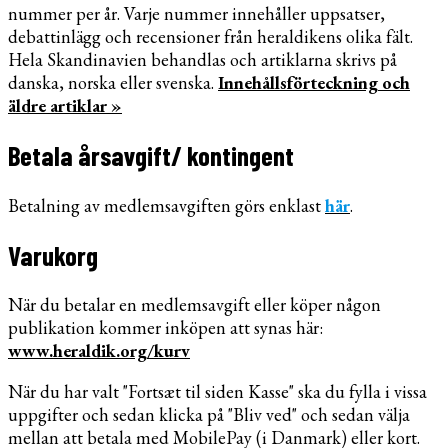
nummer per år. Varje nummer innehåller uppsatser,
debattinlägg och recensioner från heraldikens olika fält.
Hela Skandinavien behandlas och artiklarna skrivs på
danska, norska eller svenska.
Innehållsförteckning och
äldre artiklar »
Betala årsavgift/ kontingent
Betalning av medlemsavgiften görs enklast
här
.
Varukorg
När du betalar en medlemsavgift eller köper någon
publikation kommer inköpen att synas här:
www.heraldik.org/kurv
När du har valt "Fortsæt til siden Kasse" ska du fylla i vissa
uppgifter och sedan klicka på "Bliv ved" och sedan välja
mellan att betala med MobilePay (i Danmark) eller kort.