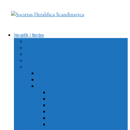
Videre
til
indhold
Heraldik i Norden
Vad är heraldik?
Delarna i ett heraldiskt vapen
Heraldikens uppkomst och utveckling i Norden
De nordiska ländernas vapen
Nordiska stads- och kommunvapen
Utvecklingen av stads- och kommunheraldiken
Goda råd till kommuner
Årets Nordiska Kommunvapen
2020: Ängelholm, Sverige
2021: Nordre Follo, Norge
2022: Vemo/Vehmaa, Finland
2023: Ballerup, Danmark
2024: Vopnafjarðarhreppur, Island
2025: Lerum, Sverige