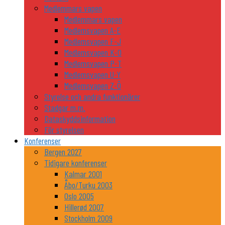
Medlemmars vapen
Medlemmars vapen
Medlemsvapen A-E
Medlemsvapen F-J
Medlemsvapen K-O
Medlemsvapen P-T
Medlemsvapen U-Y
Medlemsvapen Z-Ö
Styrelse och andra funktionärer
Stadgar m.m.
Dataskyddsinformation
För styrelsen
Konferenser
Bergen 2027
Tidigare konferenser
Kalmar 2001
Åbo/Turku 2003
Oslo 2005
Hillerød 2007
Stockholm 2009