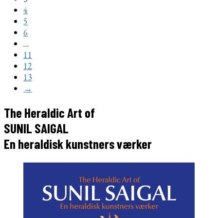
4
5
6
…
11
12
13
→
The Heraldic Art of
SUNIL SAIGAL
En heraldisk kunstners værker