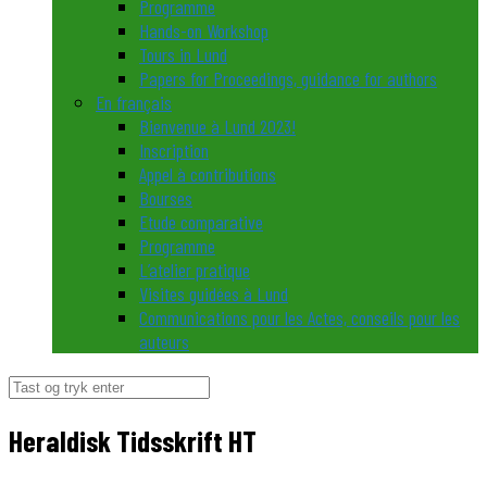
Programme
Hands-on Workshop
Tours in Lund
Papers for Proceedings, guidance for authors
En français
Bienvenue à Lund 2023!
Inscription
Appel à contributions
Bourses
Etude comparative
Programme
L’atelier pratique
Visites guidées à Lund
Communications pour les Actes, conseils pour les
auteurs
Søg
efter:
Heraldisk Tidsskrift HT