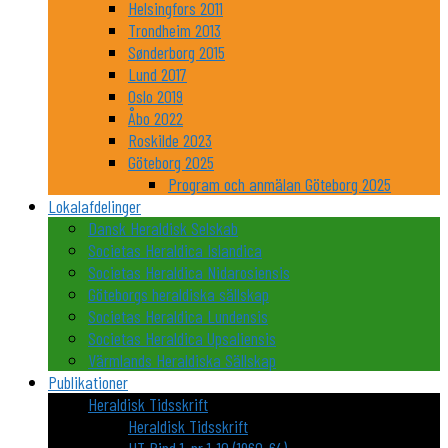
Helsingfors 2011
Trondheim 2013
Sønderborg 2015
Lund 2017
Oslo 2019
Åbo 2022
Roskilde 2023
Göteborg 2025
Program och anmälan Göteborg 2025
Lokalafdelinger
Dansk Heraldisk Selskab
Societas Heraldica Islandica
Societas Heraldica Nidarosiensis
Göteborgs heraldiska sällskap
Societas Heraldica Lundensis
Societas Heraldica Upsaliensis
Värmlands Heraldiska Sällskap
Publikationer
Heraldisk Tidsskrift
Heraldisk Tidsskrift