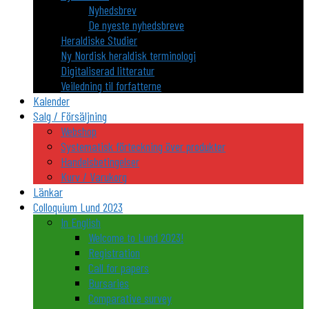
Nyhedsbrev
De nyeste nyhedsbreve
Heraldiske Studier
Ny Nordisk heraldisk terminologi
Digitaliserad litteratur
Veiledning til forfatterne
Kalender
Salg / Försäljning
Webshop
Systematisk förteckning över produkter
Handelsbetingelser
Kurv / Varukorg
Länkar
Colloquium Lund 2023
In English
Welcome to Lund 2023!
Registration
Call for papers
Bursaries
Comparative survey