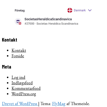
Kontakt
Kontakt
Forside
Meta
Log ind
Indlægsfeed
Kommentarfeed
WordPress.org
Drevet af WordPress
|
Tema:
FlyMag
af Themeisle.