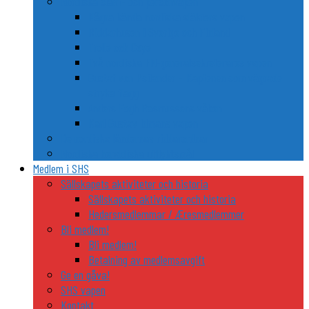
Nordiska släkt- och personvapen
Några kända nordiska släkters vapen
Riddarhusen i Sverige och Finland
Trolle och Gøye
Två nordiska FN-generalsekreterares vapen
Gustaf von Psilander – Kaptenen som vägrade
stryka flagg
Anders Fogh Rasmussens våben
Karl Gustav Idmans vapen
De nordiska ländernas riddarordnar
Nordiska heraldiska utflyktsmål
Medlem i SHS
Sällskapets aktiviteter och historia
Sällskapets aktiviteter och historia
Hedersmedlemmar / Æresmedlemmer
Bli medlem!
Bli medlem!
Betalning av medlemsavgift
Ge en gåva!
SHS vapen
Kontakt