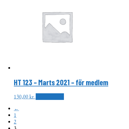
HT 123 – Marts 2021 – för medlem
130,00
kr.
Tilføj til kurv
←
1
2
3