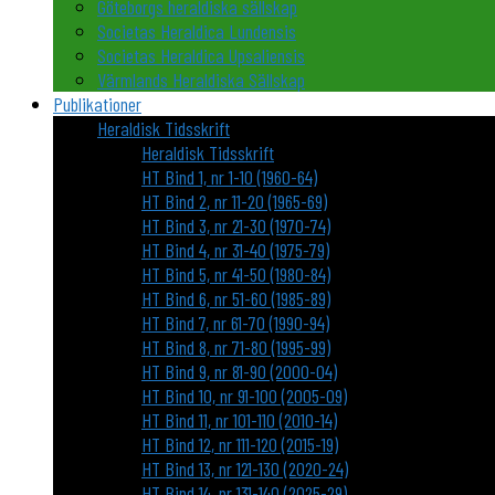
Göteborgs heraldiska sällskap
Societas Heraldica Lundensis
Societas Heraldica Upsaliensis
Värmlands Heraldiska Sällskap
Publikationer
Heraldisk Tidsskrift
Heraldisk Tidsskrift
HT Bind 1, nr 1-10 (1960-64)
HT Bind 2, nr 11-20 (1965-69)
HT Bind 3, nr 21-30 (1970-74)
HT Bind 4, nr 31-40 (1975-79)
HT Bind 5, nr 41-50 (1980-84)
HT Bind 6, nr 51-60 (1985-89)
HT Bind 7, nr 61-70 (1990-94)
HT Bind 8, nr 71-80 (1995-99)
HT Bind 9, nr 81-90 (2000-04)
HT Bind 10, nr 91-100 (2005-09)
HT Bind 11, nr 101-110 (2010-14)
HT Bind 12, nr 111-120 (2015-19)
HT Bind 13, nr 121-130 (2020-24)
HT Bind 14, nr 131-140 (2025-29)