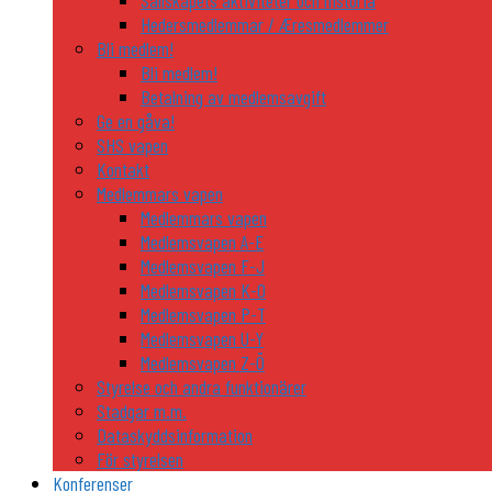
Sällskapets aktiviteter och historia
Hedersmedlemmar / Æresmedlemmer
Bli medlem!
Bli medlem!
Betalning av medlemsavgift
Ge en gåva!
SHS vapen
Kontakt
Medlemmars vapen
Medlemmars vapen
Medlemsvapen A-E
Medlemsvapen F-J
Medlemsvapen K-O
Medlemsvapen P-T
Medlemsvapen U-Y
Medlemsvapen Z-Ö
Styrelse och andra funktionärer
Stadgar m.m.
Dataskyddsinformation
För styrelsen
Konferenser