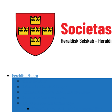
Videre
til
indhold
Heraldik i Norden
Vad är heraldik?
Delarna i ett heraldiskt vapen
Heraldikens uppkomst och utveckling i Norden
De nordiska ländernas vapen
Nordiska stads- och kommunvapen
Utvecklingen av stads- och kommunheraldiken