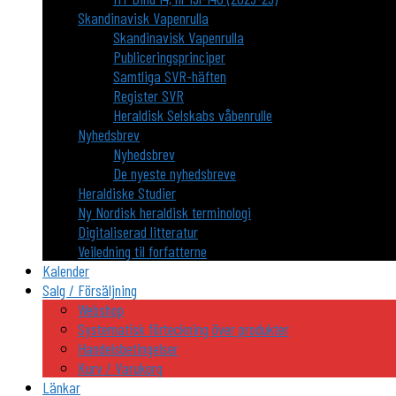
Skandinavisk Vapenrulla
Skandinavisk Vapenrulla
Publiceringsprinciper
Samtliga SVR-häften
Register SVR
Heraldisk Selskabs våbenrulle
Nyhedsbrev
Nyhedsbrev
De nyeste nyhedsbreve
Heraldiske Studier
Ny Nordisk heraldisk terminologi
Digitaliserad litteratur
Veiledning til forfatterne
Kalender
Salg / Försäljning
Webshop
Systematisk förteckning över produkter
Handelsbetingelser
Kurv / Varukorg
Länkar