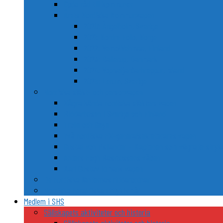
Goda råd till kommuner
Årets Nordiska Kommunvapen
2020: Ängelholm, Sverige
2021: Nordre Follo, Norge
2022: Vemo/Vehmaa, Finland
2023: Ballerup, Danmark
2024: Vopnafjarðarhreppur, Island
2025: Lerum, Sverige
Nordiska släkt- och personvapen
Några kända nordiska släkters vapen
Riddarhusen i Sverige och Finland
Trolle och Gøye
Två nordiska FN-generalsekreterares vapen
Gustaf von Psilander – Kaptenen som vägrade stryka
Anders Fogh Rasmussens våben
Karl Gustav Idmans vapen
De nordiska ländernas riddarordnar
Nordiska heraldiska utflyktsmål
Medlem i SHS
Sällskapets aktiviteter och historia