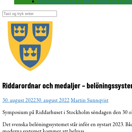
Communications pour les Actes, conseils pour les au
Søg
efter:
Riddarordnar och medaljer – belöningssys
30. august 2022
30. august 2022
Martin Sunnqvist
Symposium på Riddarhuset i Stockholm söndagen den 30 okt
Det svenska belöningssystemet står inför en nystart 2023. Bå
moderna systemet kommer att belysas.