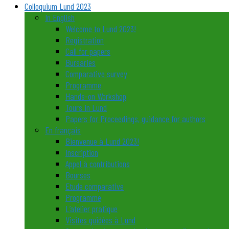
Colloquium Lund 2023
In English
Welcome to Lund 2023!
Registration
Call for papers
Bursaries
Comparative survey
Programme
Hands-on Workshop
Tours in Lund
Papers for Proceedings, guidance for authors
En français
Bienvenue à Lund 2023!
Inscription
Appel à contributions
Bourses
Etude comparative
Programme
L’atelier pratique
Visites guidées à Lund