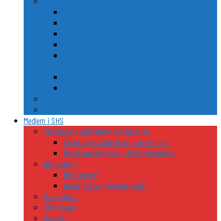
Nordiska släkt- och personvapen
Några kända nordiska släkters vapen
Riddarhusen i Sverige och Finland
Trolle och Gøye
Två nordiska FN-generalsekreterares vapen
Gustaf von Psilander – Kaptenen som vägrade
stryka flagg
Anders Fogh Rasmussens våben
Karl Gustav Idmans vapen
De nordiska ländernas riddarordnar
Nordiska heraldiska utflyktsmål
Medlem i SHS
Sällskapets aktiviteter och historia
Sällskapets aktiviteter och historia
Hedersmedlemmar / Æresmedlemmer
Bli medlem!
Bli medlem!
Betalning av medlemsavgift
Ge en gåva!
SHS vapen
Kontakt