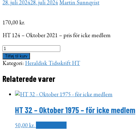
28. juli 2024
28. juli 2024
Martin Sunnqvist
170,00
kr.
HT 124 – Oktober 2021 – pris för icke medlem
HT
124
Tilføj til kurv
-
Kategori:
Heraldisk Tidsskrift HT
Oktober
2021
Relaterede varer
-
för
icke
medlem
HT 32 – Oktober 1975 – för icke medlem
antal
50,00
kr.
Tilføj til kurv