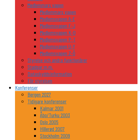
Medlemmars vapen
Medlemmars vapen
Medlemsvapen A-E
Medlemsvapen F-J
Medlemsvapen K-O
Medlemsvapen P-T
Medlemsvapen U-Y
Medlemsvapen Z-Ö
Styrelse och andra funktionärer
Stadgar m.m.
Dataskyddsinformation
För styrelsen
Konferenser
Bergen 2027
Tidigare konferenser
Kalmar 2001
Åbo/Turku 2003
Oslo 2005
Hillerød 2007
Stockholm 2009