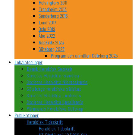
Helsingfors 2011
Trondheim 2013
Sønderborg 2015
Lund 2017
Oslo 2019
Åbo 2022
Roskilde 2023
Göteborg 2025
Program och anmälan Göteborg 2025
Lokalafdelinger
Dansk Heraldisk Selskab
Societas Heraldica Islandica
Societas Heraldica Nidarosiensis
Göteborgs heraldiska sällskap
Societas Heraldica Lundensis
Societas Heraldica Upsaliensis
Värmlands Heraldiska Sällskap
Publikationer
Heraldisk Tidsskrift
Heraldisk Tidsskrift