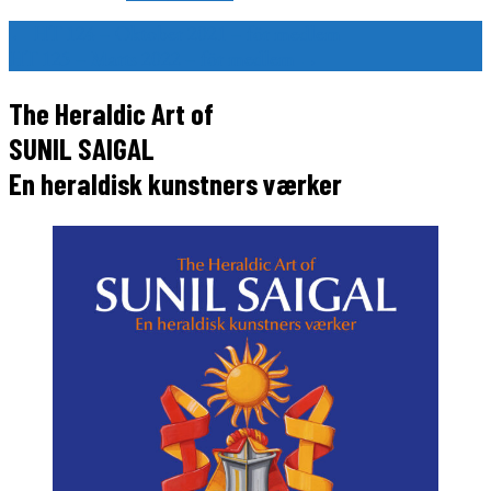
Indlægsnavigation
←
HT 124 – Oktober 2021 – för medlem
HT 125 – Marts 2022 – för medlem
→
The Heraldic Art of
SUNIL SAIGAL
En heraldisk kunstners værker