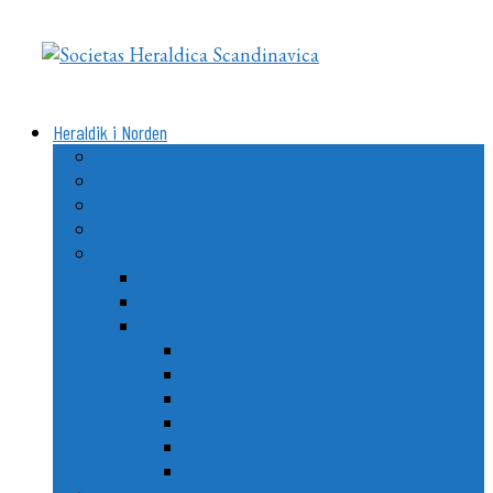
Videre
til
indhold
Heraldik i Norden
Vad är heraldik?
Delarna i ett heraldiskt vapen
Heraldikens uppkomst och utveckling i Norden
De nordiska ländernas vapen
Nordiska stads- och kommunvapen
Utvecklingen av stads- och kommunheraldiken
Goda råd till kommuner
Årets Nordiska Kommunvapen
2020: Ängelholm, Sverige
2021: Nordre Follo, Norge
2022: Vemo/Vehmaa, Finland
2023: Ballerup, Danmark
2024: Vopnafjarðarhreppur, Island
2025: Lerum, Sverige