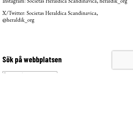
Instagram: Societas Heraldica Scandinavica, heraldik_org
X/Twitter: Societas Heraldica Scandinavica,
@heraldik_org
Sök på webbplatsen
Søg
efter:
SHS på MobilePay/Vipps
Kontakt
Kontakt