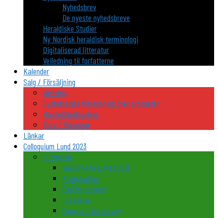
Nyhedsbrev
De nyeste nyhedsbreve
Heraldiske Studier
Ny Nordisk heraldisk terminologi
Digitaliserad litteratur
Veiledning til forfatterne
Kalender
Salg / Försäljning
Webshop
Systematisk förteckning över produkter
Handelsbetingelser
Kurv / Varukorg
Länkar
Colloquium Lund 2023
In English
Welcome to Lund 2023!
Registration
Call for papers
Bursaries
Comparative survey