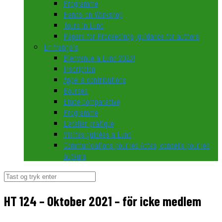
Programme
Hands-on Workshop
Tours in Lund
Papers for Proceedings, guidance for authors
En français
Bienvenue à Lund 2023!
Inscription
Appel à contributions
Bourses
Etude comparative
Programme
L’atelier pratique
Visites guidées à Lund
Communications pour les Actes, conseils pour les
auteurs
Søg
efter:
HT 124 – Oktober 2021 – för icke medlem