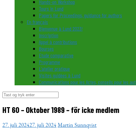
Hands-on Workshop
Tours in Lund
Papers for Proceedings, guidance for authors
En français
Bienvenue à Lund 2023!
Inscription
Appel à contributions
Bourses
Etude comparative
Programme
L’atelier pratique
Visites guidées à Lund
Communications pour les Actes, conseils pour les au
Søg
efter:
HT 60 – Oktober 1989 – för icke medlem
27. juli 2024
27. juli 2024
Martin Sunnqvist