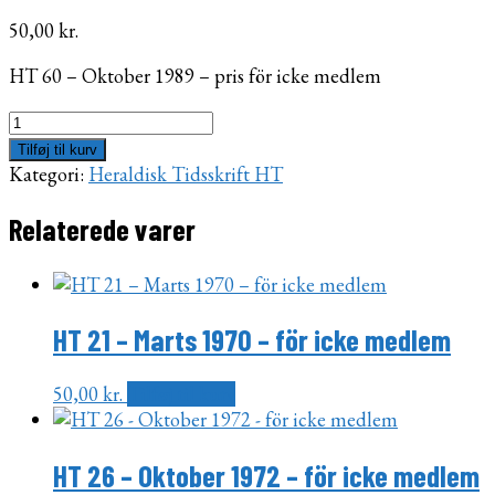
50,00
kr.
HT 60 – Oktober 1989 – pris för icke medlem
HT
60
Tilføj til kurv
-
Kategori:
Heraldisk Tidsskrift HT
Oktober
1989
Relaterede varer
-
för
icke
medlem
HT 21 – Marts 1970 – för icke medlem
antal
50,00
kr.
Tilføj til kurv
HT 26 – Oktober 1972 – för icke medlem