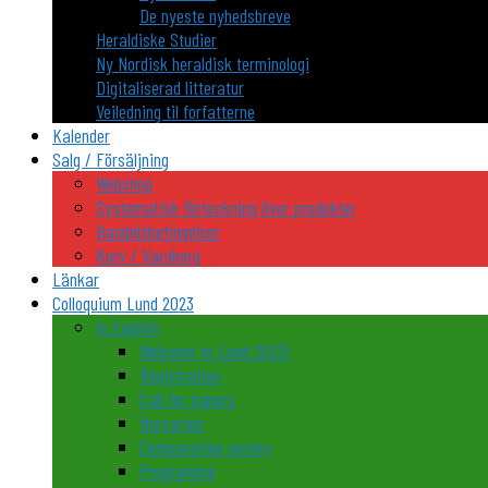
De nyeste nyhedsbreve
Heraldiske Studier
Ny Nordisk heraldisk terminologi
Digitaliserad litteratur
Veiledning til forfatterne
Kalender
Salg / Försäljning
Webshop
Systematisk förteckning över produkter
Handelsbetingelser
Kurv / Varukorg
Länkar
Colloquium Lund 2023
In English
Welcome to Lund 2023!
Registration
Call for papers
Bursaries
Comparative survey
Programme