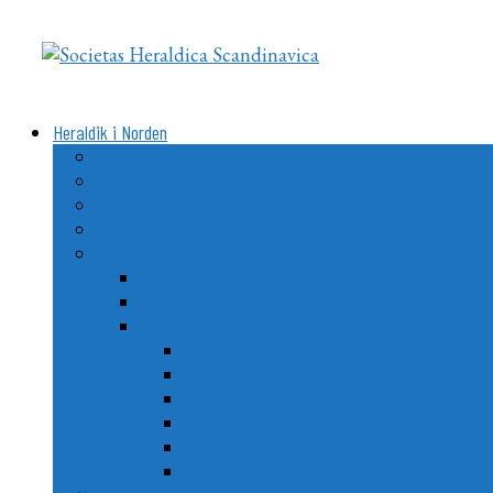
Videre
til
indhold
Heraldik i Norden
Vad är heraldik?
Delarna i ett heraldiskt vapen
Heraldikens uppkomst och utveckling i Norden
De nordiska ländernas vapen
Nordiska stads- och kommunvapen
Utvecklingen av stads- och kommunheraldiken
Goda råd till kommuner
Årets Nordiska Kommunvapen
2020: Ängelholm, Sverige
2021: Nordre Follo, Norge
2022: Vemo/Vehmaa, Finland
2023: Ballerup, Danmark
2024: Vopnafjarðarhreppur, Island
2025: Lerum, Sverige