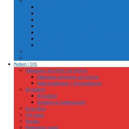
Nordiska släkt- och personvapen
Några kända nordiska släkters vapen
Riddarhusen i Sverige och Finland
Trolle och Gøye
Två nordiska FN-generalsekreterares vapen
Gustaf von Psilander – Kaptenen som vägrade stryka
Anders Fogh Rasmussens våben
Karl Gustav Idmans vapen
De nordiska ländernas riddarordnar
Nordiska heraldiska utflyktsmål
Medlem i SHS
Sällskapets aktiviteter och historia
Sällskapets aktiviteter och historia
Hedersmedlemmar / Æresmedlemmer
Bli medlem!
Bli medlem!
Betalning av medlemsavgift
Ge en gåva!
SHS vapen
Kontakt
Medlemmars vapen