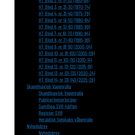
HT Bind 2, nr 11-20 (1965-69)
HT Bind 3, nr 21-30 (1970-74)
HT Bind 4, nr 31-40 (1975-79)
HT Bind 5, nr 41-50 (1980-84)
HT Bind 6, nr 51-60 (1985-89)
HT Bind 7, nr 61-70 (1990-94)
HT Bind 8, nr 71-80 (1995-99)
HT Bind 9, nr 81-90 (2000-04)
HT Bind 10, nr 91-100 (2005-09)
HT Bind 11, nr 101-110 (2010-14)
HT Bind 12, nr 111-120 (2015-19)
HT Bind 13, nr 121-130 (2020-24)
HT Bind 14, nr 131-140 (2025-29)
Skandinavisk Vapenrulla
Skandinavisk Vapenrulla
Publiceringsprinciper
Samtliga SVR-häften
Register SVR
Heraldisk Selskabs våbenrulle
Nyhedsbrev
Nyhedsbrev