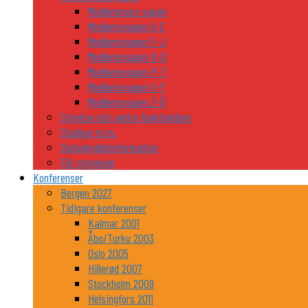
Medlemmars vapen
Medlemsvapen A-E
Medlemsvapen F-J
Medlemsvapen K-O
Medlemsvapen P-T
Medlemsvapen U-Y
Medlemsvapen Z-Ö
Styrelse och andra funktionärer
Stadgar m.m.
Dataskyddsinformation
För styrelsen
Konferenser
Bergen 2027
Tidigare konferenser
Kalmar 2001
Åbo/Turku 2003
Oslo 2005
Hillerød 2007
Stockholm 2009
Helsingfors 2011