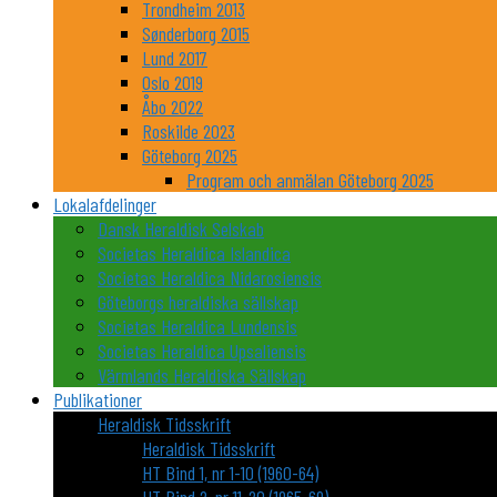
Trondheim 2013
Sønderborg 2015
Lund 2017
Oslo 2019
Åbo 2022
Roskilde 2023
Göteborg 2025
Program och anmälan Göteborg 2025
Lokalafdelinger
Dansk Heraldisk Selskab
Societas Heraldica Islandica
Societas Heraldica Nidarosiensis
Göteborgs heraldiska sällskap
Societas Heraldica Lundensis
Societas Heraldica Upsaliensis
Värmlands Heraldiska Sällskap
Publikationer
Heraldisk Tidsskrift
Heraldisk Tidsskrift
HT Bind 1, nr 1-10 (1960-64)