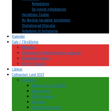
Nyhedsbrev
De nyeste nyhedsbreve
Heraldiske Studier
Ny Nordisk heraldisk terminologi
Digitaliserad litteratur
Veiledning til forfatterne
Kalender
Salg / Försäljning
Webshop
Systematisk förteckning över produkter
Handelsbetingelser
Kurv / Varukorg
Länkar
Colloquium Lund 2023
In English
Welcome to Lund 2023!
Registration
Call for papers
Bursaries
Comparative survey