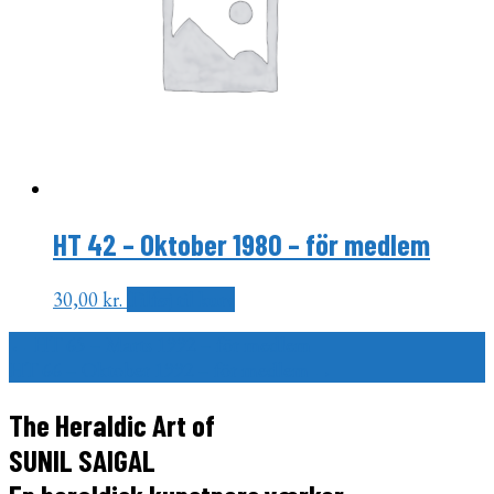
HT 42 – Oktober 1980 – för medlem
30,00
kr.
Tilføj til kurv
Indlægsnavigation
←
HT 65 – Marts 1992 – för medlem
HT 66 – Oktober 1992 – för medlem
→
The Heraldic Art of
SUNIL SAIGAL