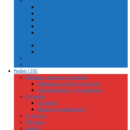
Nordiska släkt- och personvapen
Några kända nordiska släkters vapen
Riddarhusen i Sverige och Finland
Trolle och Gøye
Två nordiska FN-generalsekreterares vapen
Gustaf von Psilander – Kaptenen som vägrade
stryka flagg
Anders Fogh Rasmussens våben
Karl Gustav Idmans vapen
De nordiska ländernas riddarordnar
Nordiska heraldiska utflyktsmål
Medlem i SHS
Sällskapets aktiviteter och historia
Sällskapets aktiviteter och historia
Hedersmedlemmar / Æresmedlemmer
Bli medlem!
Bli medlem!
Betalning av medlemsavgift
Ge en gåva!
SHS vapen
Kontakt