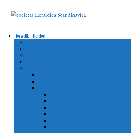
Videre
til
indhold
Heraldik i Norden
Vad är heraldik?
Delarna i ett heraldiskt vapen
Heraldikens uppkomst och utveckling i Norden
De nordiska ländernas vapen
Nordiska stads- och kommunvapen
Utvecklingen av stads- och kommunheraldiken
Goda råd till kommuner
Årets Nordiska Kommunvapen
2020: Ängelholm, Sverige
2021: Nordre Follo, Norge
2022: Vemo/Vehmaa, Finland
2023: Ballerup, Danmark
2024: Vopnafjarðarhreppur, Island
2025: Lerum, Sverige