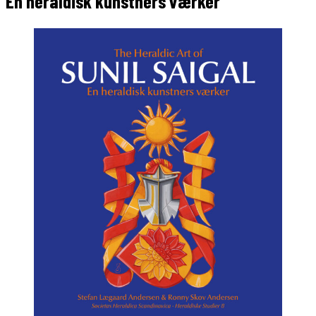
En heraldisk kunstners værker