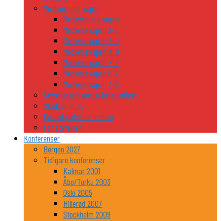
Medlemmars vapen
Medlemmars vapen
Medlemsvapen A-E
Medlemsvapen F-J
Medlemsvapen K-O
Medlemsvapen P-T
Medlemsvapen U-Y
Medlemsvapen Z-Ö
Styrelse och andra funktionärer
Stadgar m.m.
Dataskyddsinformation
För styrelsen
Konferenser
Bergen 2027
Tidigare konferenser
Kalmar 2001
Åbo/Turku 2003
Oslo 2005
Hillerød 2007
Stockholm 2009