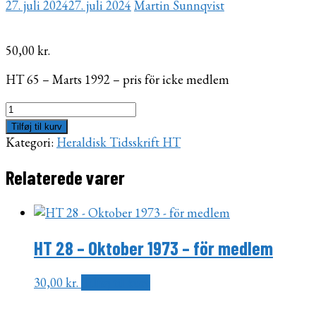
27. juli 2024
27. juli 2024
Martin Sunnqvist
50,00
kr.
HT 65 – Marts 1992 – pris för icke medlem
HT
65
Tilføj til kurv
-
Kategori:
Heraldisk Tidsskrift HT
Marts
1992
Relaterede varer
-
för
icke
medlem
HT 28 – Oktober 1973 – för medlem
antal
30,00
kr.
Tilføj til kurv