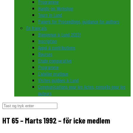
Programme
Hands-on Workshop
Tours in Lund
Papers for Proceedings, guidance for authors
En français
Bienvenue à Lund 2023!
Inscription
Appel à contributions
Bourses
Etude comparative
Programme
L’atelier pratique
Visites guidées à Lund
Communications pour les Actes, conseils pour les
auteurs
Søg
efter:
HT 65 – Marts 1992 – för icke medlem