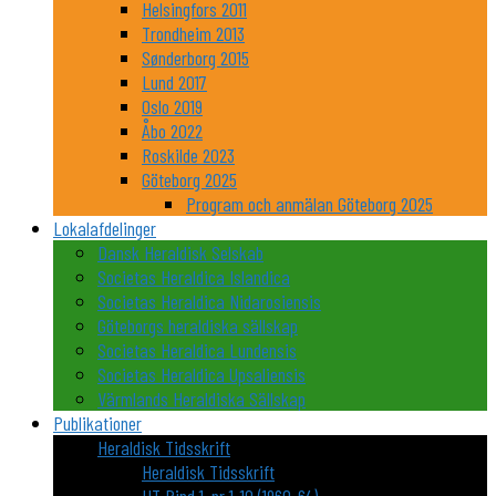
Helsingfors 2011
Trondheim 2013
Sønderborg 2015
Lund 2017
Oslo 2019
Åbo 2022
Roskilde 2023
Göteborg 2025
Program och anmälan Göteborg 2025
Lokalafdelinger
Dansk Heraldisk Selskab
Societas Heraldica Islandica
Societas Heraldica Nidarosiensis
Göteborgs heraldiska sällskap
Societas Heraldica Lundensis
Societas Heraldica Upsaliensis
Värmlands Heraldiska Sällskap
Publikationer
Heraldisk Tidsskrift
Heraldisk Tidsskrift