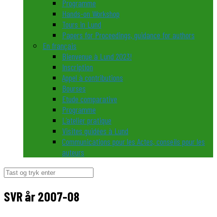
Programme
Hands-on Workshop
Tours in Lund
Papers for Proceedings, guidance for authors
En français
Bienvenue à Lund 2023!
Inscription
Appel à contributions
Bourses
Etude comparative
Programme
L’atelier pratique
Visites guidées à Lund
Communications pour les Actes, conseils pour les
auteurs
Søg
efter:
SVR år 2007-08