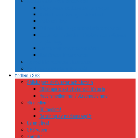
Nordiska släkt- och personvapen
Några kända nordiska släkters vapen
Riddarhusen i Sverige och Finland
Trolle och Gøye
Två nordiska FN-generalsekreterares vapen
Gustaf von Psilander – Kaptenen som vägrade
stryka flagg
Anders Fogh Rasmussens våben
Karl Gustav Idmans vapen
De nordiska ländernas riddarordnar
Nordiska heraldiska utflyktsmål
Medlem i SHS
Sällskapets aktiviteter och historia
Sällskapets aktiviteter och historia
Hedersmedlemmar / Æresmedlemmer
Bli medlem!
Bli medlem!
Betalning av medlemsavgift
Ge en gåva!
SHS vapen
Kontakt