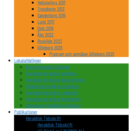
Helsingfors 2011
Trondheim 2013
Sønderborg 2015
Lund 2017
Oslo 2019
Åbo 2022
Roskilde 2023
Göteborg 2025
Program och anmälan Göteborg 2025
Lokalafdelinger
Dansk Heraldisk Selskab
Societas Heraldica Islandica
Societas Heraldica Nidarosiensis
Göteborgs heraldiska sällskap
Societas Heraldica Lundensis
Societas Heraldica Upsaliensis
Värmlands Heraldiska Sällskap
Publikationer
Heraldisk Tidsskrift
Heraldisk Tidsskrift