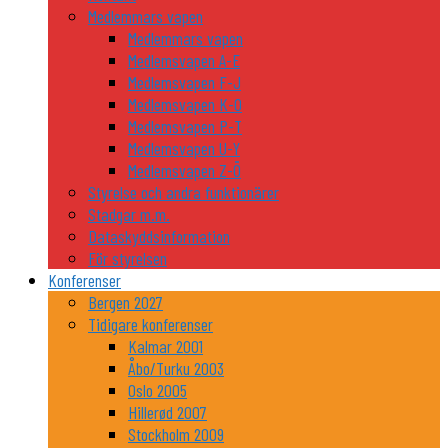
Medlemmars vapen
Medlemmars vapen
Medlemsvapen A-E
Medlemsvapen F-J
Medlemsvapen K-O
Medlemsvapen P-T
Medlemsvapen U-Y
Medlemsvapen Z-Ö
Styrelse och andra funktionärer
Stadgar m.m.
Dataskyddsinformation
För styrelsen
Konferenser
Bergen 2027
Tidigare konferenser
Kalmar 2001
Åbo/Turku 2003
Oslo 2005
Hillerød 2007
Stockholm 2009