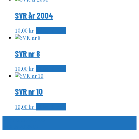
SVR år 2004
10,00
kr.
Tilføj til kurv
SVR nr 8
10,00
kr.
Tilføj til kurv
SVR nr 10
10,00
kr.
Tilføj til kurv
Indlægsnavigation
←
SVR år 2005-06
SVR år 2009-10
→