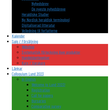
Nyhedsbrev
De nyeste nyhedsbreve
Heraldiske Studier
Ny Nordisk heraldisk terminologi
Digitaliserad litteratur
Veiledning til forfatterne
Kalender
Salg / Försäljning
Webshop
Systematisk förteckning över produkter
Handelsbetingelser
Kurv / Varukorg
Länkar
Colloquium Lund 2023
In English
Welcome to Lund 2023!
Registration
Call for papers
Bursaries
Comparative survey