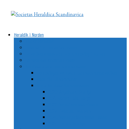
Videre
til
indhold
Heraldik i Norden
Vad är heraldik?
Delarna i ett heraldiskt vapen
Heraldikens uppkomst och utveckling i Norden
De nordiska ländernas vapen
Nordiska stads- och kommunvapen
Utvecklingen av stads- och kommunheraldiken
Goda råd till kommuner
Årets Nordiska Kommunvapen
2020: Ängelholm, Sverige
2021: Nordre Follo, Norge
2022: Vemo/Vehmaa, Finland
2023: Ballerup, Danmark
2024: Vopnafjarðarhreppur, Island
2025: Lerum, Sverige