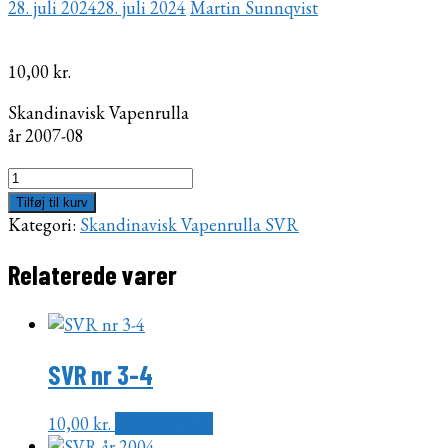
28. juli 2024
28. juli 2024
Martin Sunnqvist
10,00
kr.
Skandinavisk Vapenrulla
år 2007-08
SVR
år
Tilføj til kurv
2007-
Kategori:
Skandinavisk Vapenrulla SVR
08
antal
Relaterede varer
SVR nr 3-4
10,00
kr.
Tilføj til kurv