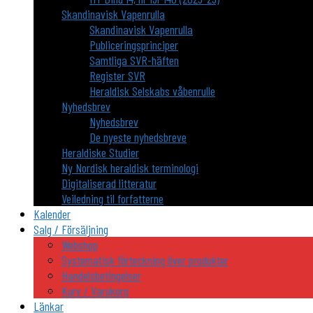
Skandinavisk Vapenrulla
Skandinavisk Vapenrulla
Publiceringsprinciper
Samtliga SVR-häften
Register SVR
Heraldisk Selskabs våbenrulle
Nyhedsbrev
Nyhedsbrev
De nyeste nyhedsbreve
Heraldiske Studier
Ny Nordisk heraldisk terminologi
Digitaliserad litteratur
Veiledning til forfatterne
Kalender
Salg / Försäljning
Webshop
Systematisk förteckning över produkter
Handelsbetingelser
Kurv / Varukorg
Länkar