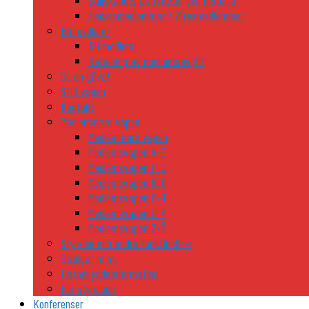
Sällskapets aktiviteter och historia
Hedersmedlemmar / Æresmedlemmer
Bli medlem!
Bli medlem!
Betalning av medlemsavgift
Ge en gåva!
SHS vapen
Kontakt
Medlemmars vapen
Medlemmars vapen
Medlemsvapen A-E
Medlemsvapen F-J
Medlemsvapen K-O
Medlemsvapen P-T
Medlemsvapen U-Y
Medlemsvapen Z-Ö
Styrelse och andra funktionärer
Stadgar m.m.
Dataskyddsinformation
För styrelsen
Konferenser