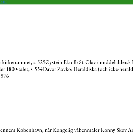
teurs
rkerummet, s. 529Øystein Ekroll: St. Olav i middelaldersk her
der 1800-talet, s. 554Davor Zovko: Heraldiska (och icke-heral
. 576
 gennem København, når Kongelig våbenmaler Ronny Skov Ander