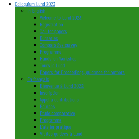
Colloquium Lund 2023
In English
Welcome to Lund 2023!
Registration
Call for papers
Bursaries
Comparative survey
Programme
Hands-on Workshop
Tours in Lund
Papers for Proceedings, guidance for authors
En français
Bienvenue à Lund 2023!
Inscription
Appel à contributions
Bourses
Etude comparative
Programme
L’atelier pratique
Visites guidées à Lund