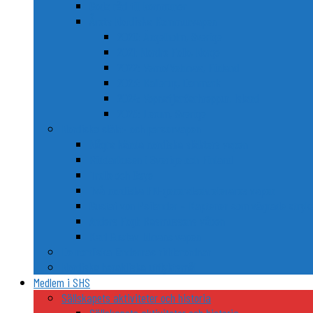
Goda råd till kommuner
Årets Nordiska Kommunvapen
2020: Ängelholm, Sverige
2021: Nordre Follo, Norge
2022: Vemo/Vehmaa, Finland
2023: Ballerup, Danmark
2024: Vopnafjarðarhreppur, Island
2025: Lerum, Sverige
Nordiska släkt- och personvapen
Några kända nordiska släkters vapen
Riddarhusen i Sverige och Finland
Trolle och Gøye
Två nordiska FN-generalsekreterares vapen
Gustaf von Psilander – Kaptenen som vägrade stryka
Anders Fogh Rasmussens våben
Karl Gustav Idmans vapen
De nordiska ländernas riddarordnar
Nordiska heraldiska utflyktsmål
Medlem i SHS
Sällskapets aktiviteter och historia