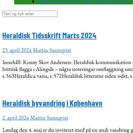
Communications pour les Actes, conseils pour les au
Søg
efter:
Heraldisk Tidsskrift Marts 2024
23. april 2024
Martin Sunnqvist
Innehåll: Ronny Skov Andersen: Heraldisk kommunikation i ki
brittisk flagga i Alingsås – några noteringar omflaggning un
s. 563Heraldica varia, s. 572Heraldisk litteratur siden sidst, s
Heraldisk byvandring i København
2. april 2024
Martin Sunnqvist
Lørdag den 4. maj er du inviteret med på en unik vandring