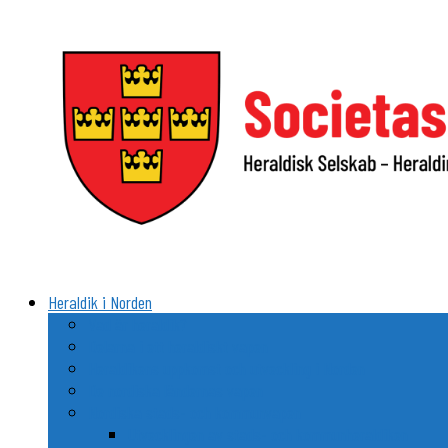
Videre
til
indhold
Heraldik i Norden
Vad är heraldik?
Delarna i ett heraldiskt vapen
Heraldikens uppkomst och utveckling i Norden
De nordiska ländernas vapen
Nordiska stads- och kommunvapen
Utvecklingen av stads- och kommunheraldiken