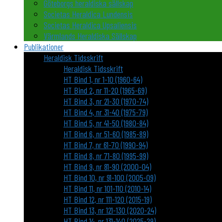
Göteborgs heraldiska sällskap
Societas Heraldica Lundensis
Societas Heraldica Upsaliensis
Värmlands Heraldiska Sällskap
Publikationer
Heraldisk Tidsskrift
Heraldisk Tidsskrift
HT Bind 1, nr 1-10 (1960-64)
HT Bind 2, nr 11-20 (1965-69)
HT Bind 3, nr 21-30 (1970-74)
HT Bind 4, nr 31-40 (1975-79)
HT Bind 5, nr 41-50 (1980-84)
HT Bind 6, nr 51-60 (1985-89)
HT Bind 7, nr 61-70 (1990-94)
HT Bind 8, nr 71-80 (1995-99)
HT Bind 9, nr 81-90 (2000-04)
HT Bind 10, nr 91-100 (2005-09)
HT Bind 11, nr 101-110 (2010-14)
HT Bind 12, nr 111-120 (2015-19)
HT Bind 13, nr 121-130 (2020-24)
HT Bind 14, nr 131-140 (2025-29)